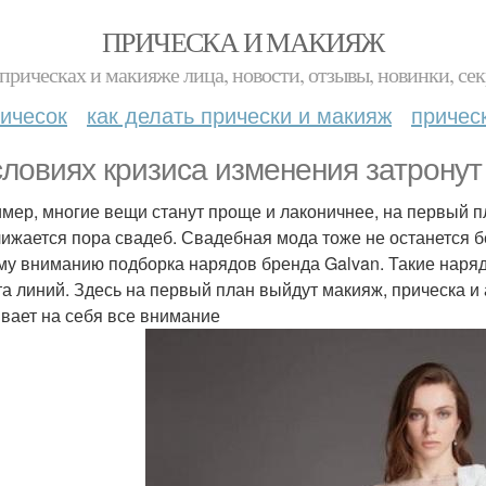
ПРИЧЕСКА И МАКИЯЖ
прическах и макияже лица, новости, отзывы, новинки, сек
ичесок
как делать прически и макияж
причес
словиях кризиса изменения затрону
мер, многие вещи станут проще и лаконичнее, на первый п
ижается пора свадеб. Свадебная мода тоже не останется б
у вниманию подборка нарядов бренда Galvan. Такие наряд
та линий. Здесь на первый план выйдут макияж, прическа и 
ивает на себя все внимание