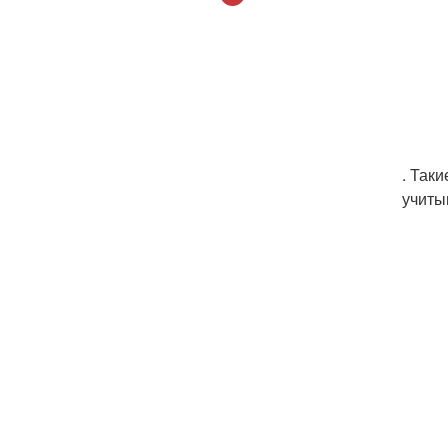
. Так
учиты