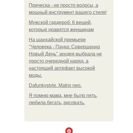
Прическа - не просто волосы, а
мощный инструмент вашего стиля!
Мужской гардероб: 6 вещей,
которые нравятся женщинам
На шанхайской премьере
"Человека - Паука: Совершенно
Новый День" зендея выбрала не
просто очередной наряд, а
настоящий артефакт высокой
моды.
Dafunkystyle. Matrix neo.
Я помню мама, мне было пять,
любила бегать, рисовать.