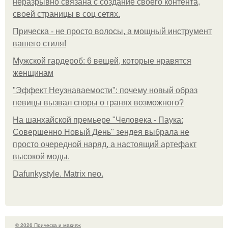
неразрывно связана с создание своего контента,
своей страницы в соц сетях.
Прическа - не просто волосы, а мощный инструмент
вашего стиля!
Мужской гардероб: 6 вещей, которые нравятся
женщинам
"Эффект Неузнаваемости": почему новый образ
певицы вызвал споры о гранях возможного?
На шанхайской премьере "Человека - Паука:
Совершенно Новый День" зендея выбрала не
просто очередной наряд, а настоящий артефакт
высокой моды.
Dafunkystyle. Matrix neo.
© 2026 Прическа и макияж