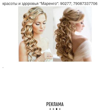
красоты и здоровья "Маренго": 90277; 79087337706
.