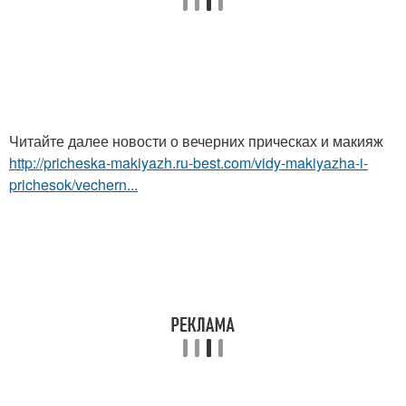
Читайте далее новости о вечерних прическах и макияж
http://pricheska-makiyazh.ru-best.com/vidy-makiyazha-i-
prichesok/vechern...