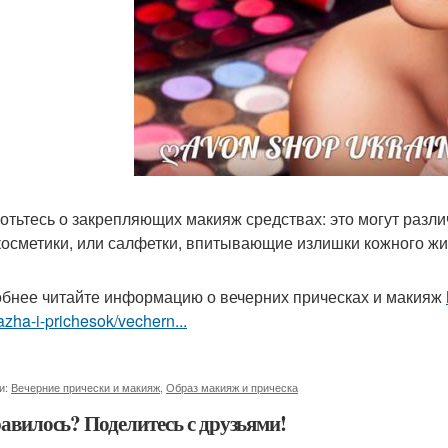
отьтесь о закрепляющих макияж средствах: это могут раз
косметики, или салфетки, впитывающие излишки кожного жи
бнее читайте информацию о вечерних прическах и макияж
zha-i-prichesok/vechern...
и:
Вечерние прически и макияж
,
Образ макияж и прическа
авилось? Поделитесь с друзьями!