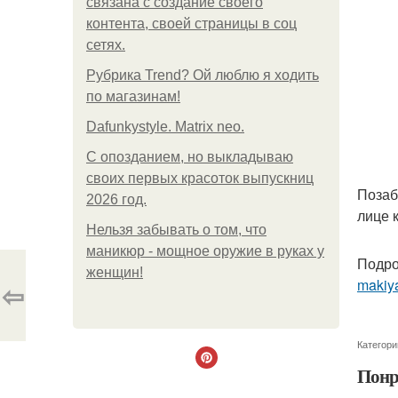
связана с создание своего
контента, своей страницы в соц
сетях.
Рубрика Trend? Ой люблю я ходить
по магазинам!
Dafunkystyle. Matrix neo.
С опозданием, но выкладываю
своих первых красоток выпускниц
Позаб
2026 год.
лице 
Нельзя забывать о том, что
маникюр - мощное оружие в руках у
Подро
женщин!
makiya
⇦
Категори
Понр