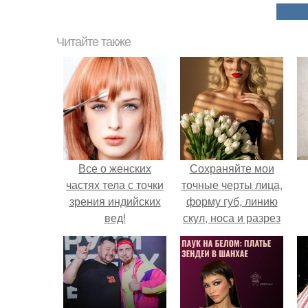
Читайте также
Все о женских
Сохраняйте мои
частях тела с точки
точные черты лица,
зрения индийских
форму губ, линию
вед!
скул, носа и разрез
глаз.