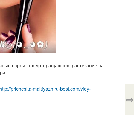
личные спреи, предотвращающие растекание на
ра.
http://pricheska-makiyazh.ru-best.com/vidy-
⇨