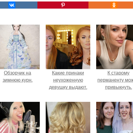
Обзорчик на
Какие принаки
К старому
зимнюю курн.
неухоженную
перманенту мо
девушку выдают.
привыкнуть.