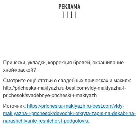
Прически, укладки, коррекция бровей, окрашивание
хной/краской?
Смотрите ещё статьи о свадебных прическах и макияж
http://pricheska-makiyazh.ru-best.com/vidy-makiyazha-i-
prichesok/svadebnye-pricheski-i-makiyazh
Источник:
https://pricheska-makiyazh.ru-best.com/vidy-
makiyazha-i-prichesok/devochki-otkryta-zapis-na-dekabr-na-
narashchivanie-resnichek-i-podgotovku