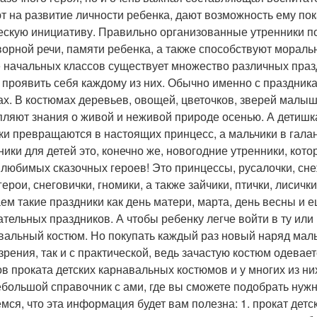
т на развитие личности ребенка, дают возможность ему пок
ескую инициативу. Правильно организованные утренники п
ворной речи, памяти ребенка, а также способствуют мораль
 начальных классов существует множество различных праз
 проявить себя каждому из них. Обычно именно с праздника
ах. В костюмах деревьев, овощей, цветочков, зверей малы
пляют знания о живой и неживой природе осенью. А детишк
ки превращаются в настоящих принцесс, а мальчики в гал
ники для детей это, конечно же, новогодние утренники, ко
 любимых сказочных героев! Это принцессы, русалочки, сне
ерои, снеговички, гномики, а также зайчики, птички, лисичк
ем такие праздники как день матери, марта, день весны и 
ательных праздников. А чтобы ребенку легче войти в ту или
вальный костюм. Но покупать каждый раз новый наряд малы
 зрения, так и с практической, ведь зачастую костюм одевает
ов проката детских карнавальных костюмов и у многих из ни
ебольшой справочник с ами, где вы сможете подобрать нуж
мся, что эта информация будет вам полезна: 1. прокат дет