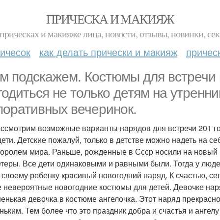
ПРИЧЕСКА И МАКИЯЖ
прическах и макияже лица, новости, отзывы, новинки, сек
ичесок
как делать прически и макияж
причес
м подскажем. Костюмы для встречи н
годиться не только детям на утренни
поративных вечеринок.
ссмотрим возможные варианты нарядов для встречи 201 год
 дети. Детские пожалуй, только в детстве можно надеть на с
королем мира. Раньше, рожденные в Ссср носили на новый г
теры. Все дети одинаковыми и равными были. Тогда у люд
 своему ребенку красивый новогодний наряд. К счастью, се
 невероятные новогодние костюмы для детей. Девочке наря
енькая девочка в костюме ангелочка. Этот наряд прекрасно 
ньким. Тем более что это праздник добра и счастья и ангелу