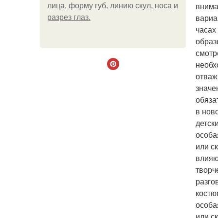
внима
лица, форму губ, линию скул, носа и
вариа
разрез глаз.
часах
образ
смотр
необх
отваж
значе
обяза
в нов
детск
особа
или с
влияю
творч
разго
костю
особа
или с