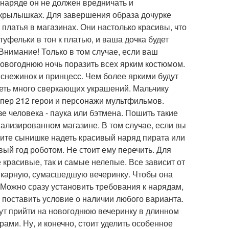
м наряде он не должен вредничать и
о крылышках. Для завершения образа дочурке
платья в магазинах. Они настолько красивы, что
фельки в тон к платью, и ваша дочка будет
Внимание! Только в том случае, если ваш
новогоднюю ночь поразить всех ярким костюмом.
 снежинок и принцесс. Чем более яркими будут
деть много сверкающих украшений. Мальчику
пер 212 герои и персонажи мультфильмов.
е человека - паука или бэтмена. Пошить такие
ализированном магазине. В том случае, если вы
ите сынишке надеть красивый наряд пирата или
вый год роботом. Не стоит ему перечить. Для
 красивые, так и самые нелепые. Все зависит от
икарную, сумасшедшую вечеринку. Чтобы она
. Можно сразу установить требования к нарядам,
 поставить условие о наличии любого варианта.
гут прийти на новогоднюю вечеринку в длинном
ами. Ну, и конечно, стоит уделить особенное