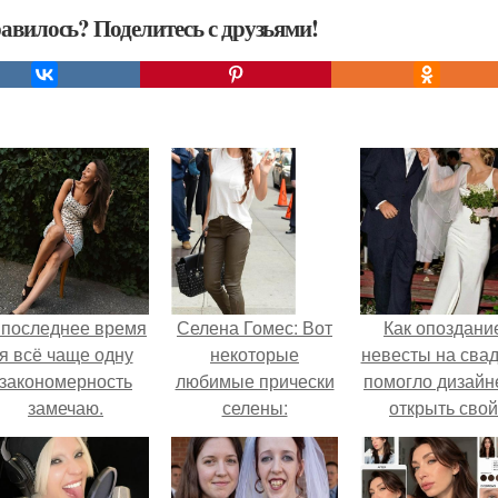
авилось? Поделитесь с друзьями!
 последнее время
Селена Гомес: Вот
Как опоздани
я всё чаще одну
некоторые
невесты на сва
закономерность
любимые прически
помогло дизайн
замечаю.
селены:
открыть свой
бренд.