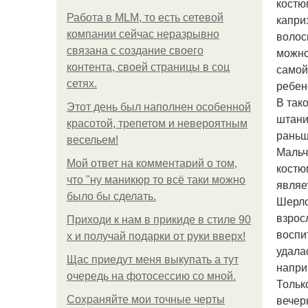
костю
Работа в MLM, то есть сетевой
капри
компании сейчас неразрывно
волос
связана с создание своего
можно
контента, своей страницы в соц
самой
сетях.
ребен
В так
Этот день был наполнен особенной
штани
красотой, трепетом и невероятным
раньш
весельем!
Мальч
Мой ответ на комментарий о том,
костю
что "ну маникюр то всё таки можно
являе
было бы сделать.
Шерло
взрос
Приходи к нам в прикиде в стиле 90
воспи
х и получай подарки от руки вверх!
удала
Щас приедут меня выкупать а тут
напри
очередь на фотосессию со мной.
Тольк
вечер
Сохраняйте мои точные черты