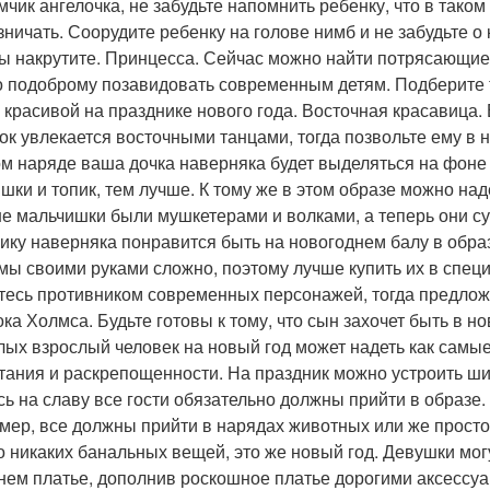
мчик ангелочка, не забудьте напомнить ребенку, что в тако
зничать. Соорудите ребенку на голове нимб и не забудьте 
ы накрутите. Принцесса. Сейчас можно найти потрясающие 
 подоброму позавидовать современным детям. Подберите ту
 красивой на празднике нового года. Восточная красавица. 
ок увлекается восточными танцами, тогда позвольте ему в 
ом наряде ваша дочка наверняка будет выделяться на фоне
шки и топик, тем лучше. К тому же в этом образе можно на
е мальчишки были мушкетерами и волками, а теперь они су
ику наверняка понравится быть на новогоднем балу в образ
мы своими руками сложно, поэтому лучше купить их в специ
тесь противником современных персонажей, тогда предлож
ка Холмса. Будьте готовы к тому, что сын захочет быть в но
лых взрослый человек на новый год может надеть как самые
тания и раскрепощенности. На праздник можно устроить ш
сь на славу все гости обязательно должны прийти в образе
мер, все должны прийти в нарядах животных или же просто
о никаких банальных вещей, это же новый год. Девушки мо
нем платье, дополнив роскошное платье дорогими аксессуар