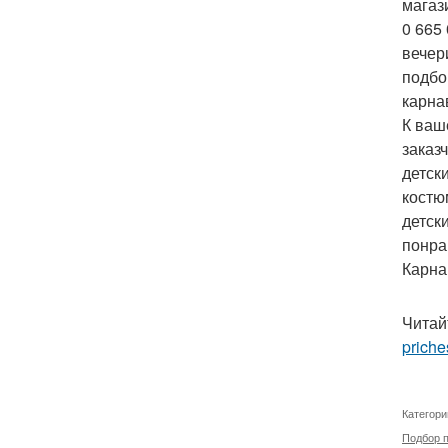
магази
0 665
вечер
подбо
карна
К ваш
заказ
детск
костю
детск
понра
Карна
Читай
priche
Категори
Подбор п