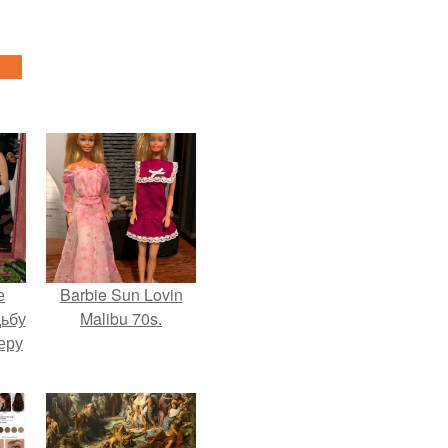
е
Barbie Sun Lovin
дьбу
Malibu 70s.
еру