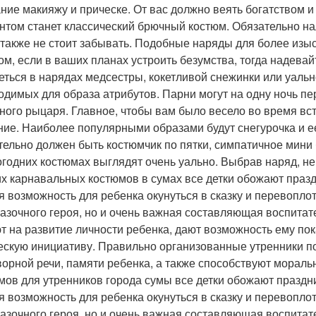
ние макияжу и прическе. От вас должно веять богатством 
нтом станет классический брючный костюм. Обязательно на
 также не стоит забывать. Подобные наряды для более изыс
ом, если в ваших планах устроить безумства, тогда надева
еться в нарядах медсестры, кокетливой снежинки или уаль
одимых для образа атрибутов. Парни могут на одну ночь п
ного рыцаря. Главное, чтобы вам было весело во время встр
ние. Наиболее популярными образами будут снегурочка и ее
тельно должен быть костюмчик по пятки, симпатичное мини 
огодних костюмах выглядят очень уально. Выбрав наряд, не
их карнавальных костюмов в сумах все детки обожают празд
я возможность для ребенка окунуться в сказку и перевопло
казочного героя, но и очень важная составляющая воспита
т на развитие личности ребенка, дают возможность ему пок
ескую инициативу. Правильно организованные утренники п
ворной речи, памяти ребенка, а также способствуют морал
мов для утренников города сумы все детки обожают праздни
я возможность для ребенка окунуться в сказку и перевопло
казочного героя, но и очень важная составляющая воспита