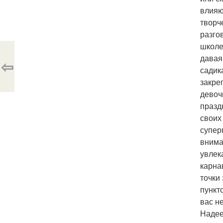
влияю
творч
разго
школе
давая
⇦
садик
закре
девоч
празд
своих
суперг
внима
увлек
карна
точки
пункт
вас н
Надее