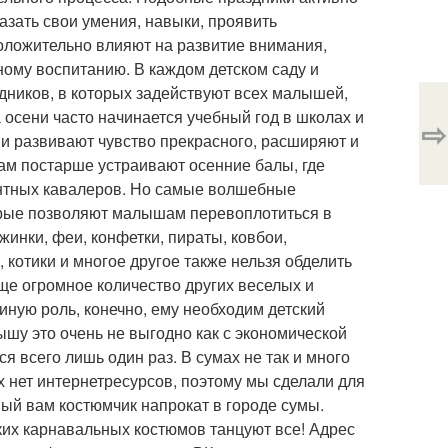
азать свои умения, навыки, проявить
оложительно влияют на развитие внимания,
ному воспитанию. В каждом детском саду и
дников, в которых задействуют всех малышей,
 осени часто начинается учебный год в школах и
⇨
ши развивают чувство прекрасного, расширяют и
ам постарше устраивают осенние балы, где
антных кавалеров. Но самые волшебные
торые позволяют малышам перевоплотиться в
жинки, феи, конфетки, пираты, ковбои,
и, котики и многое другое также нельзя обделить
еще огромное количество других веселых и
 иную роль, конечно, ему необходим детский
шу это очень не выгодно как с экономической
ся всего лишь один раз. В сумах не так и много
х нет интернетресурсов, поэтому мы сделали для
ный вам костюмчик напрокат в городе сумы.
ских карнавальных костюмов танцуют все! Адрес