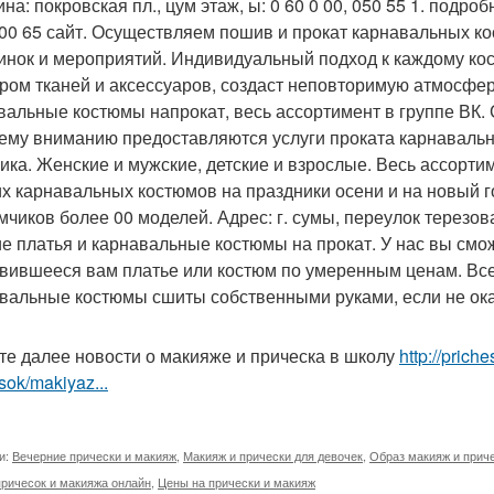
на: покровская пл., цум этаж, ы: 0 60 0 00, 050 55 1. подро
 00 65 сайт. Осуществляем пошив и прокат карнавальных ко
инок и мероприятий. Индивидуальный подход к каждому ко
ром тканей и аксессуаров, создаст неповторимую атмосферу
вальные костюмы напрокат, весь ассортимент в группе ВК. 
ему вниманию предоставляются услуги проката карнаваль
чика. Женские и мужские, детские и взрослые. Весь ассортим
их карнавальных костюмов на праздники осени и на новый 
мчиков более 00 моделей. Адрес: г. сумы, переулок терезова
ие платья и карнавальные костюмы на прокат. У нас вы смож
вившееся вам платье или костюм по умеренным ценам. Все
вальные костюмы сшиты собственными руками, если не ока
те далее новости о макияже и прическа в школу
http://pric
sok/makiyaz...
и:
Вечерние прически и макияж
,
Макияж и прически для девочек
,
Образ макияж и прич
ричесок и макияжа онлайн
,
Цены на прически и макияж