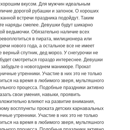
и хорошим вкусом. Для мужчин идеальным
личие дорогой рубашки и запонок. О хороших
канной встречи праздника подойдут. Таким
йте наряды смелее. Девушки будут шикарно
ной ведьмочки. Обязательно наличие всех
еревоплотиться в пирата, милиционера или
ечи нового года, а остальное все не имеет
 верный спутник, дед мороз. У снегурочки не
будет смотреться гораздо интереснее. Девушки
 забудьте о новогоднем маникюре. Прокат
ничные утренники. Участие в них это не только
титься на время в любимого зверя, мультяшного
тельного процесса. Подобные праздники активно
азать свои умения, навыки, проявить
оложительно влияют на развитие внимания,
ьному восппункты проката детских карнавальных
чные утренники. Участие в них это не только
титься на время в любимого зверя, мультяшного
тельного процесса. Подобные праздники активно