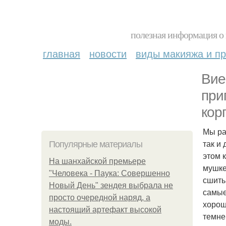
полезная информация о 
главная
новости
виды макияжа и пр
Вие
при
кор
Мы ра
так и
Популярные материалы
этом 
На шанхайской премьере
мушке
"Человека - Паука: Совершенно
сшить
Новый День" зендея выбрала не
самые
просто очередной наряд, а
хорош
настоящий артефакт высокой
темне
моды.