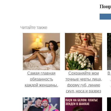
Понр
Читайте также
Самая главная
Сохраняйте мои
В
обязанность
точные черты лица,
каждой женщины.
форму губ, линию
скул, носа и разрез
глаз.