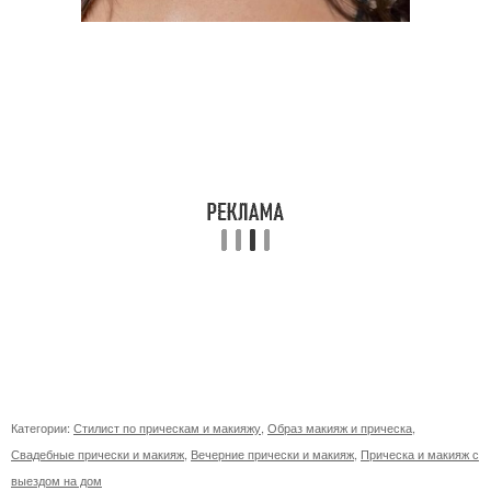
Категории:
Стилист по прическам и макияжу
,
Образ макияж и прическа
,
Свадебные прически и макияж
,
Вечерние прически и макияж
,
Прическа и макияж с
выездом на дом