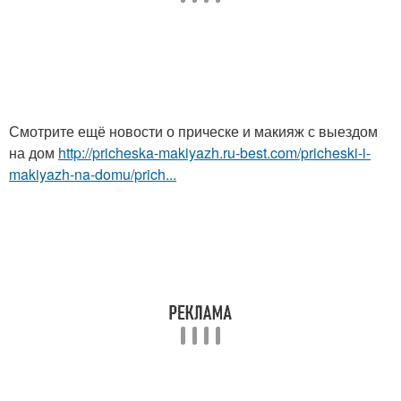
Смотрите ещё новости о прическе и макияж с выездом
на дом
http://pricheska-makiyazh.ru-best.com/pricheski-i-
makiyazh-na-domu/prich...