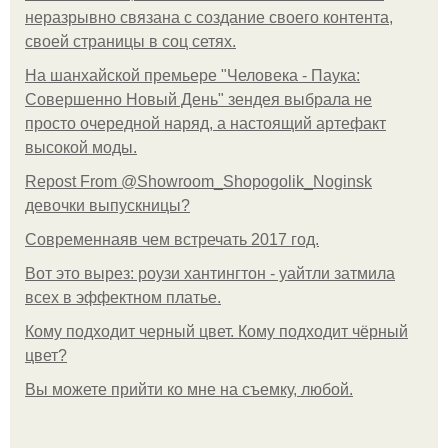
неразрывно связана с создание своего контента,
своей страницы в соц сетях.
На шанхайской премьере "Человека - Паука:
Совершенно Новый День" зендея выбрала не
просто очередной наряд, а настоящий артефакт
высокой моды.
Repost From @Showroom_Shopogolik_Noginsk
девочки выпускницы?
Современнаяв чем встречать 2017 год.
Вот это вырез: роузи хантингтон - уайтли затмила
всех в эффектном платьe.
Кому подходит черный цвет. Кому подходит чёрный
цвет?
Вы можете прийти ко мне на съемку, любой.