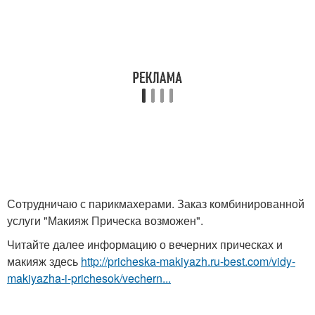
Сотрудничаю с парикмахерами. Заказ комбинированной
услуги "Макияж Прическа возможен".
Читайте далее информацию о вечерних прическах и
макияж здесь
http://pricheska-makiyazh.ru-best.com/vidy-
makiyazha-i-prichesok/vechern...