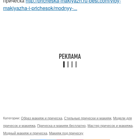
прическа
http://pricheska-makiyazh.ru-best.com/vidy-
makiyazha-i-prichesok/modnyy-...
Категории:
Образ макияж и прическа
,
Стильные прически и макияж
,
Модели для
причесок и макияжа
,
Прическа и макияж бесплатно
,
Мастер причесок и макияжа
,
Модный макияж и прическа
,
Макияж под прическу