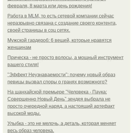
февраля, 8 марта или день рождения!
Работа в MLM, то есть сетевой компании сейчас
неразрывно связана с создание своего контента,
своей страницы в соц сетях.
Мужской гардероб: 6 вещей, которые нравятся
женщинам
Прическа - не просто волосы, а мощный инструмент
вашего стиля!
"Эффект Неузнаваемости": почему новый образ
певицы вызвал споры о гранях возможного?
На шанхайской премьере "Человека - Паука:
Совершенно Новый День" зендея выбрала не
просто очередной наряд, а настоящий артефакт
высокой моды.
Улыбка - это не мелочь, а деталь, которая меняет
весь образ человека.