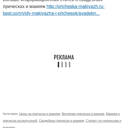
прическах и макияж
http://pricheska-makiyazh.ru-
best.com/vidy-makiyazha-i-prichesok/svadebn...
Категории:
Цены на прически и макияж
,
Вечерние прически и макияж
,
Макияж и
прическа на выпускной
,
Свадебные прически и макияж
,
Стилист по прическам и
макияжу