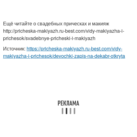
Ещё читайте о свадебных прическах и макияж
http://pricheska-makiyazh.ru-best.com/vidy-makiyazha-i-
prichesok/svadebnye-pricheski-i-makiyazh
Источник:
https://pricheska-makiyazh.ru-best.com/vidy-
makiyazha-i-prichesok/devochki-zapis-na-dekabr-otkryta