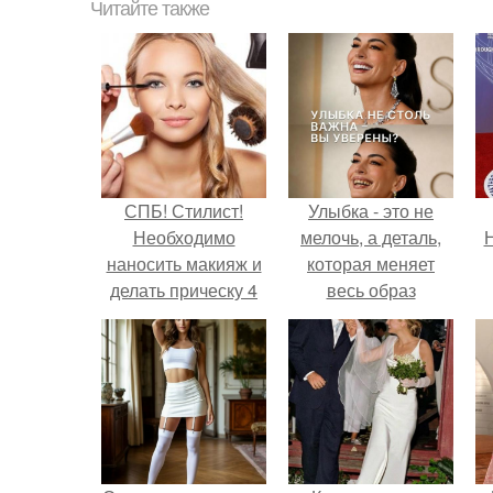
Читайте также
СПБ! Стилист!
Улыбка - это не
Необходимо
мелочь, а деталь,
Н
наносить макияж и
которая меняет
делать прическу 4
весь образ
девушкам перед
человека.
работой за 1, 5-2
часа.