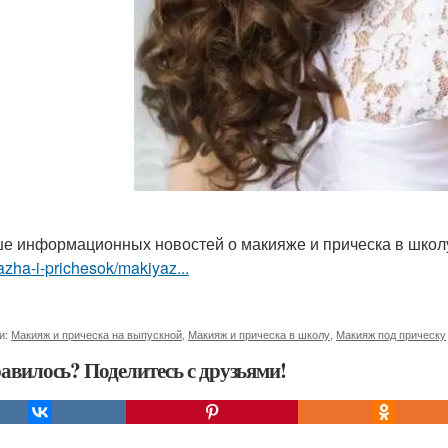
е информационных новостей о макияже и прическа в шко
zha-i-prichesok/makiyaz...
и:
Макияж и прическа на выпускной
,
Макияж и прическа в школу
,
Макияж под прическу
авилось? Поделитесь с друзьями!