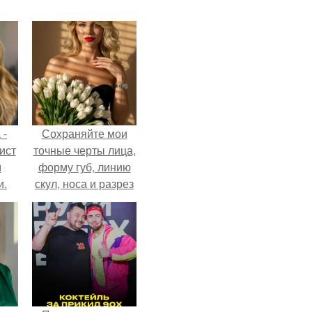
 -
Сохраняйте мои
ист
точные черты лица,
м
форму губ, линию
и.
скул, носа и разрез
глаз.