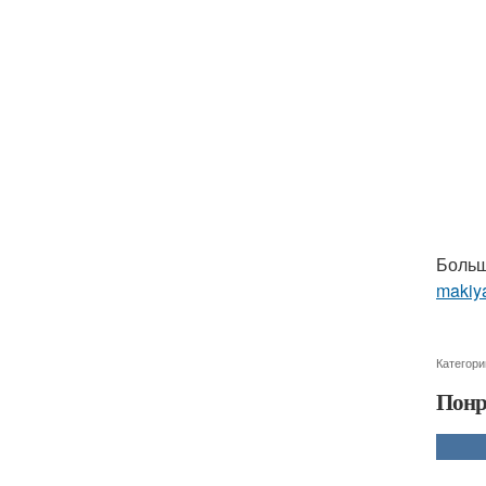
Больш
makiya
Категори
Понр