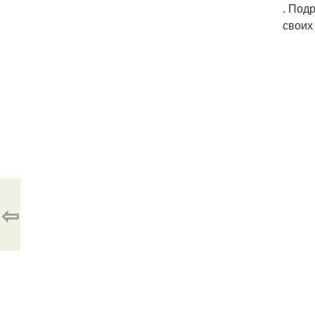
. Под
своих
⇦