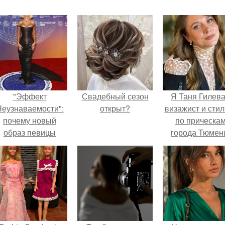
"Эффект
Свадебный сезон
Я Таня Гилева
еузнаваемости":
открыт?
визажист и стил
почему новый
по прическа
образ певицы
города Тюмен
вызвал споры о
гранях
возможного?