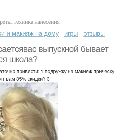
реты, техника нанесения
ки и макияж на дому
игры
отзывы
саетсявас выпускной бывает
вся школа?
точно привести: 1 подружку на макияж прическу
ят вам 35% скидки? 3