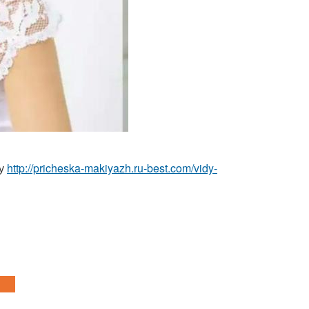
лу
http://pricheska-makiyazh.ru-best.com/vidy-