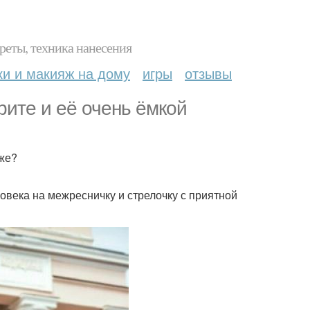
реты, техника нанесения
ки и макияж на дому
игры
отзывы
рите и её очень ёмкой
бже?
ловека на межресничку и стрелочку с приятной