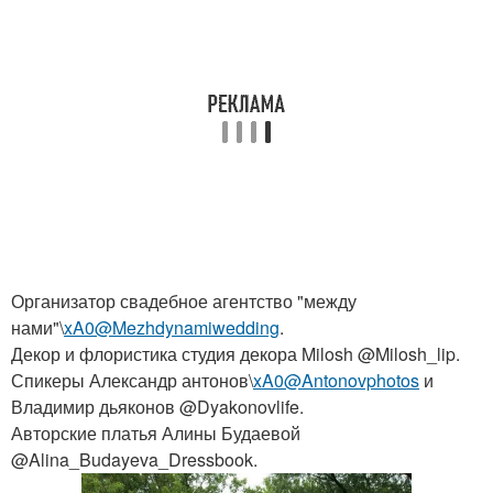
Организатор свадебное агентство "между
нами"\
xA0@Mezhdynamiwedding
.
Декор и флористика студия декора Milosh @Milosh_lip.
Спикеры Александр антонов\
xA0@Antonovphotos
и
Владимир дьяконов @Dyakonovlife.
Авторские платья Алины Будаевой
@Alina_Budayeva_Dressbook.