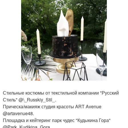
Стильные костюмы от текстильной компании "Русский
Стиль" @\_Russkiy_Stil_.
Прическа/макияж студия красоты ART Avenue
@artavenue48.
Площадка и кейтеринг парк чудес "Кудыкина Гора"
@Park_Kudikina_Gora.