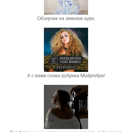
Обзорчик на зимнюю курн.
А с вами снова рубрика Mudprotips!