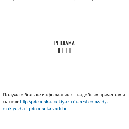
Получите больше информации о свадебных прическах и
макияж
http://pricheska-makiyazh.ru-best.com/vidy-
makiyazha-i-prichesok/svadebn...