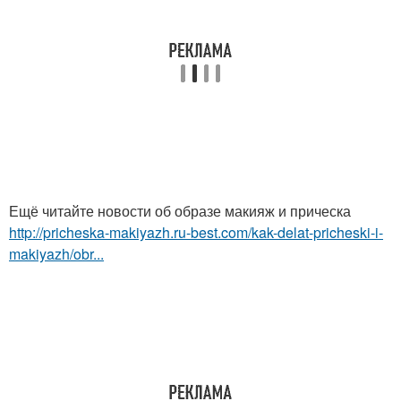
Ещё читайте новости об образе макияж и прическа
http://pricheska-makiyazh.ru-best.com/kak-delat-pricheski-i-
makiyazh/obr...