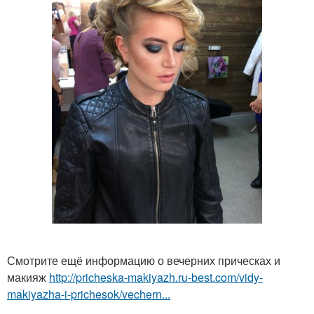
Смотрите ещё информацию о вечерних прическах и
макияж
http://pricheska-makiyazh.ru-best.com/vidy-
makiyazha-i-prichesok/vechern...