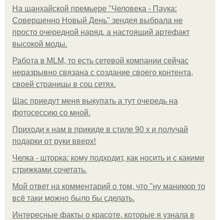
На шанхайской премьере "Человека - Паука:
Совершенно Новый День" зендея выбрала не
просто очередной наряд, а настоящий артефакт
высокой моды.
Работа в MLM, то есть сетевой компании сейчас
неразрывно связана с создание своего контента,
своей страницы в соц сетях.
Щас приедут меня выкупать а тут очередь на
фотосессию со мной.
Приходи к нам в прикиде в стиле 90 х и получай
подарки от руки вверх!
Челка - шторка: кому подходит, как носить и с какими
стрижками сочетать.
Мой ответ на комментарий о том, что "ну маникюр то
всё таки можно было бы сделать.
Интересные факты о красоте, которые я узнала в