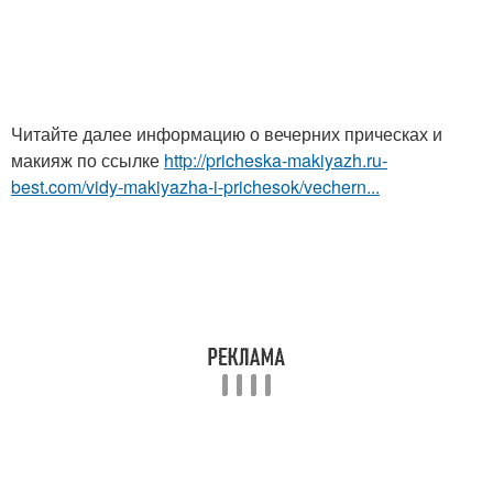
Читайте далее информацию о вечерних прическах и
макияж по ссылке
http://pricheska-makiyazh.ru-
best.com/vidy-makiyazha-i-prichesok/vechern...