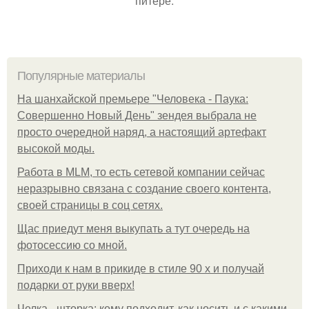
питере.
Популярные материалы
На шанхайской премьере "Человека - Паука:
Совершенно Новый День" зендея выбрала не
просто очередной наряд, а настоящий артефакт
высокой моды.
Работа в MLM, то есть сетевой компании сейчас
неразрывно связана с создание своего контента,
своей страницы в соц сетях.
Щас приедут меня выкупать а тут очередь на
фотосессию со мной.
Приходи к нам в прикиде в стиле 90 х и получай
подарки от руки вверх!
Челка - шторка: кому подходит, как носить и с какими