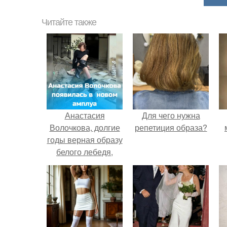
Читайте также
Анастасия
Для чего нужна
Волочкова, долгие
репетиция образа?
годы верная образу
белого лебедя,
неожиданно
появилась в
совершенно новом
амплуа.