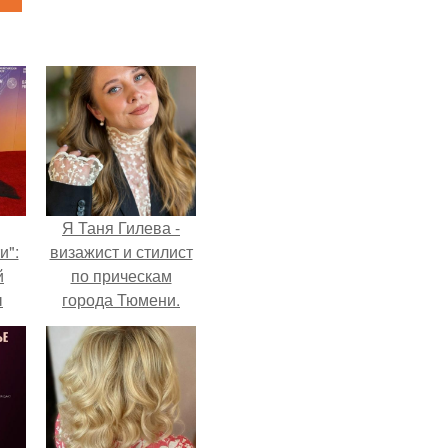
Я Таня Гилева -
и":
визажист и стилист
й
по прическам
ы
города Тюмени.
 о