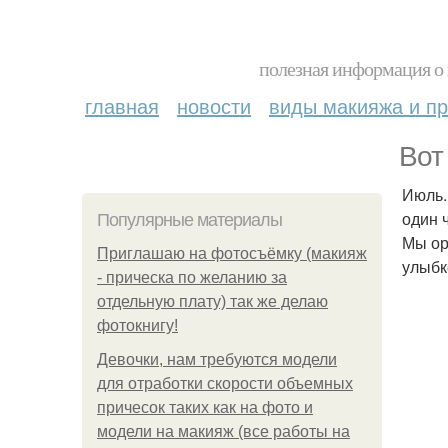
полезная информация о 
главная
новости
виды макияжа и пр
Вот
Июль.
один ч
Популярные материалы
Мы ор
Приглашаю на фотосъёмку (макияж
улыбк
- прическа по желанию за
отдельную плату) так же делаю
фотокнигу!
Девочки, нам требуются модели
для отработки скорости объемных
причесок таких как на фото и
модели на макияж (все работы на