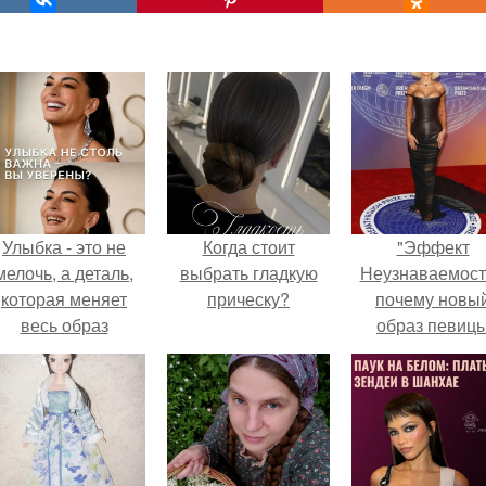
Улыбка - это не
Когда стоит
"Эффект
мелочь, а деталь,
выбрать гладкую
Неузнаваемост
которая меняет
прическу?
почему новы
весь образ
образ певиц
человека.
вызвал споры
гранях
возможного?