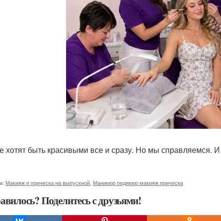
е хотят быть красивыми все и сразу. Но мы справляемся. И
и:
Макияж и прическа на выпускной
,
Маникюр педикюр макияж прическа
авилось? Поделитесь с друзьями!