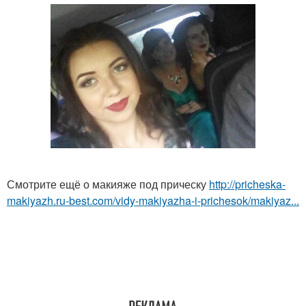
Смотрите ещё о макияже под прическу
http://pricheska-
makiyazh.ru-best.com/vidy-makiyazha-i-prichesok/makiyaz...