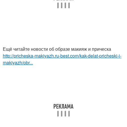
Ещё читайте новости об образе макияж и прическа
http://pricheska-makiyazh.ru-best.com/kak-delat-pricheski-i-
makiyazh/obr...