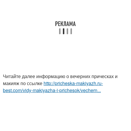
Читайте далее информацию о вечерних прическах и
макияж по ссылке
http://pricheska-makiyazh.ru-
best.com/vidy-makiyazha-i-prichesok/vechern...