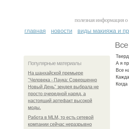
полезная информация о 
главная
новости
виды макияжа и пр
Все
Тверд
А я п
Популярные материалы
Все н
На шанхайской премьере
Кажда
"Человека - Паука: Совершенно
Когда
Новый День" зендея выбрала не
просто очередной наряд, а
настоящий артефакт высокой
моды.
Работа в MLM, то есть сетевой
компании сейчас неразрывно