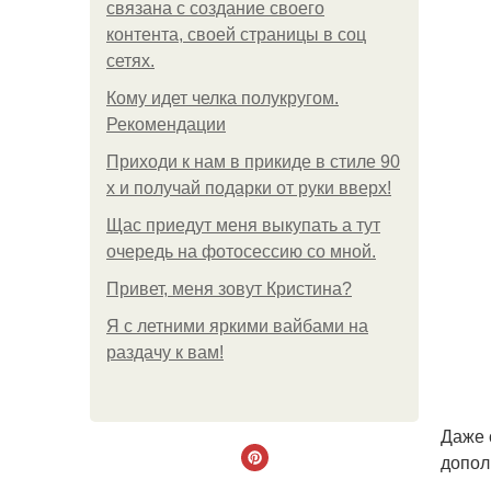
связана с создание своего
контента, своей страницы в соц
сетях.
Кому идет челка полукругом.
Рекомендации
Приходи к нам в прикиде в стиле 90
х и получай подарки от руки вверх!
Щас приедут меня выкупать а тут
очередь на фотосессию со мной.
Привет, меня зовут Кристина?
Я с летними яркими вайбами на
раздачу к вам!
Даже 
допол