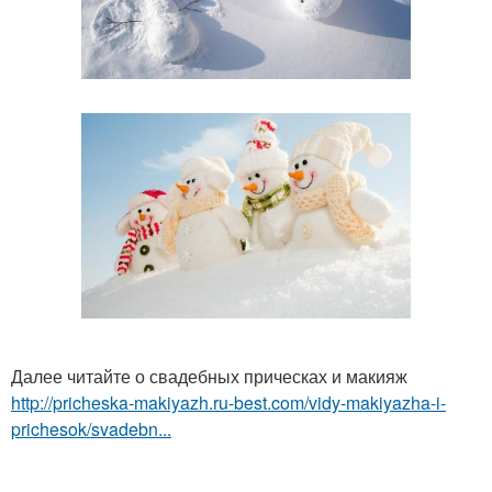
Далее читайте о свадебных прическах и макияж
http://pricheska-makiyazh.ru-best.com/vidy-makiyazha-i-
prichesok/svadebn...