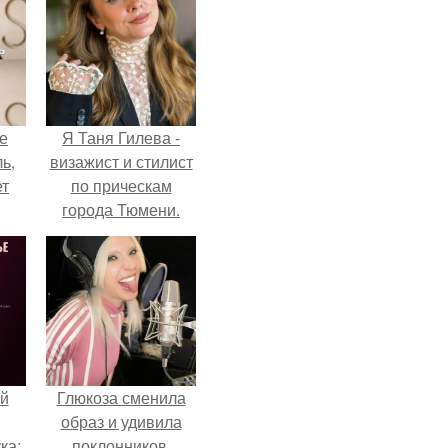
не
Я Таня Гилева -
ь,
визажист и стилист
ет
по прическам
города Тюмени.
й
Глюкоза сменила
образ и удивила
ка:
поклонников.