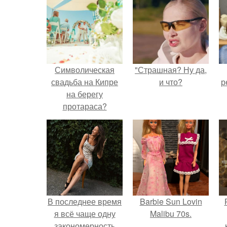
Символическая
"Страшная? Ну да,
свадьба на Кипре
и что?
р
на берегу
протараса?
В последнее время
Barbie Sun Lovin
я всё чаще одну
Malibu 70s.
закономерность