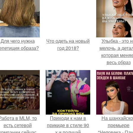
Для чего нужна
Что одеть на новый
Улыбка - это 
епетиция образа?
год 2018?
мелочь, а детал
которая меня
весь образ
человека.
Работа в MLM, то
Приходи к нам в
На шанхайско
есть сетевой
прикиде в стиле 90
премьере
компании сейчас
х и получай
"Человека - Пау