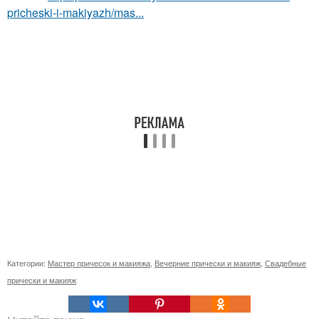
pricheski-i-makiyazh/mas...
Категории:
Мастер причесок и макияжа
,
Вечерние прически и макияж
,
Свадебные
прически и макияж