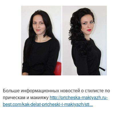
Больше информационных новостей о стилисте по
прическам и макияжу
http://pricheska-makiyazh.ru-
best.com/kak-delat-pricheski-i-makiyazh/sti...