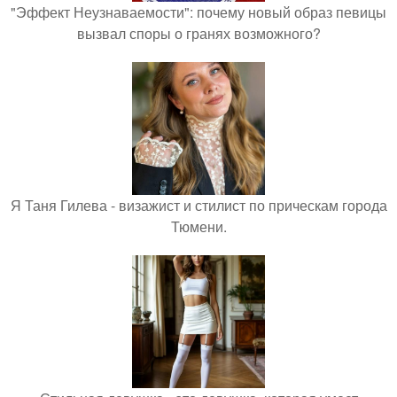
"Эффект Неузнаваемости": почему новый образ певицы
вызвал споры о гранях возможного?
Я Таня Гилева - визажист и стилист по прическам города
Тюмени.