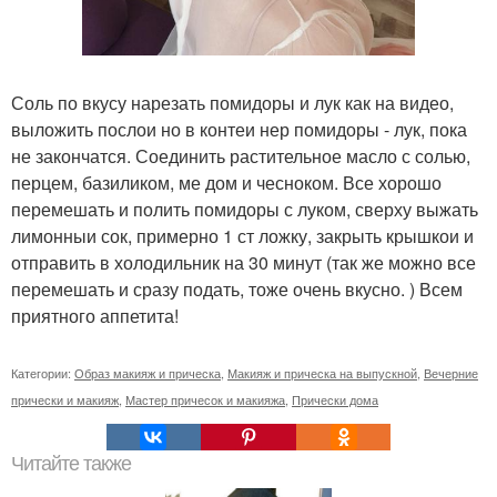
Соль по вкусу нарезать помидоры и лук как на видео,
выложить послои но в контеи нер помидоры - лук, пока
не закончатся. Соединить растительное масло с солью,
перцем, базиликом, ме дом и чесноком. Все хорошо
перемешать и полить помидоры с луком, сверху выжать
лимонныи сок, примерно 1 ст ложку, закрыть крышкои и
отправить в холодильник на 30 минут (так же можно все
перемешать и сразу подать, тоже очень вкусно. ) Всем
приятного аппетита!
Категории:
Образ макияж и прическа
,
Макияж и прическа на выпускной
,
Вечерние
прически и макияж
,
Мастер причесок и макияжа
,
Прически дома
Читайте также