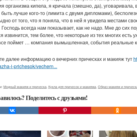
я организма кипела, я кричала (смешно, да), уговаривала, в
 быть лучше кого-то (лимита с двумя дипломами), бесполезн
ыдно от того, что я поняла, что в ней я увидела местами св
. Господь всегда нам показывает, как не надо. Мне до сих п
ся извинится, тем более, что некоторые из тех многих есть 
все поймет … компания вымышленная, события реальные 
те далее информацию о вечерних прическах и макияж тут
h
zha-i-prichesok/vechern...
и:
Модный макияж и прическа
,
Кукла для причесок и макияжа
,
Образ макияж и прическ
авилось? Поделитесь с друзьями!