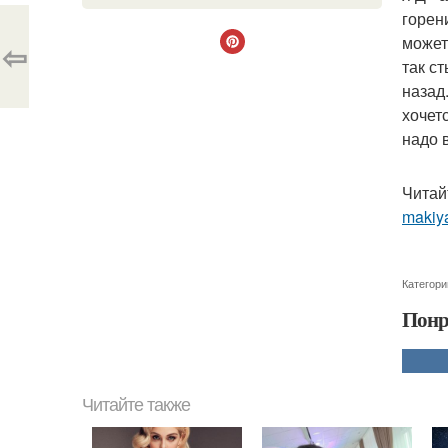
горени
может
⇦
так ст
назад
хочет
надо 
Читай
makiya
Категори
Понр
Читайте также