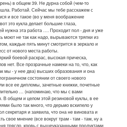
арень) в общем 39. Не дурна собой (чем-то
ишла. Работай. Сейчас мы тебе расскажем с
мся и все такое (во у меня воображение
вот это кукла делает большие глаза,
ей нужна эта работа …. Проходит пол - дня и уже
сь моют не так как надо, вырываются тряпки из
этом, каждые пять минут смотрится в зеркало и
есс от нового места работы.
 яркий боевой раскрас, высокая прическа,
в нет. Все прозрачные намеки на то, что, как
ак мы - у нее два) высших образования и она
 пограничном состоянии от своего нового
ыли все ее дипломы, зачетные книжки, почетные
лительно … (напоминаю, что мы с вами
 В общем и целом этой резиновой куклы, в ее
ми было так много, что дерьмо вскипело у
ол секретаря и заявила, что она не виновата и
 свое мнение (все вокруг трам - там - там, ну а
меня трясло, кровь с вышеуказанными продуктами