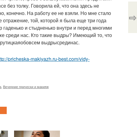
се без толку. Говорила ей, что она здесь не
о, конечно. На работу ее не взяли. Но мне стало
⇨
ое отражение, той, которой я была еще три года
ор гаденько и стыдненько внутри и перед многими
уже среди нас. Кто такие выдры? Имеющий то, что
крутицкаяобовсем выдрысрединас.
ttp://pricheska-makiyazh.ru-best.com/vidy-
а
,
Вечерние прически и макияж