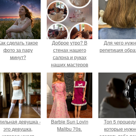
Как сделать такое
Доброе утро? В
Для чего нуж
фото за пару
стенах нашего
репетиция обра
минут?
салона и руках
наших мастеров
ваше чадо будет
чувствовать себя
уютно и комфортно!
тильная девушка -
Barbie Sun Lovin
Топ 5 процед
это девушка,
Malibu 70s.
которые нужн