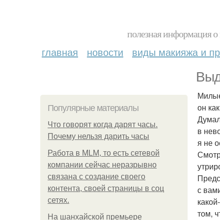
полезная информация о 
главная
новости
виды макияжа и пр
Выд
Милые
он ка
Популярные материалы
Думал
Что говорят когда дарят часы.
в нев
Почему нельзя дарить часы
я не 
Работа в MLM, то есть сетевой
Смотр
компании сейчас неразрывно
утрир
связана с создание своего
Предс
контента, своей страницы в соц
с вам
сетях.
какой
том, 
На шанхайской премьере