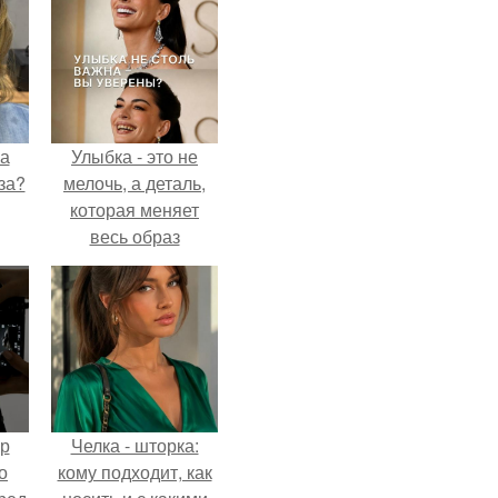
на
Улыбка - это не
за?
мелочь, а деталь,
которая меняет
весь образ
человека.
ур
Челка - шторка:
о
кому подходит, как