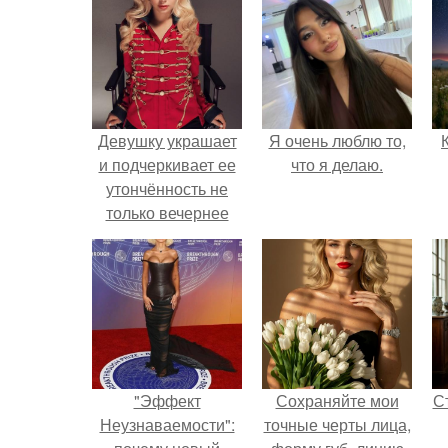
Девушку украшает
Я очень люблю то,
и подчеркивает ее
что я делаю.
утончённость не
только вечернее
платье, но и
стильный деловой
лук.
"Эффект
Сохраняйте мои
С
Неузнаваемости":
точные черты лица,