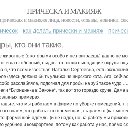
ПРИЧЕСКА И МАКИЯЖ
прическах и макияже лица, новости, отзывы, новинки, сек
ичесок
как делать прически и макияж
причес
ры, кто они такие.
 животные (с которыми особо и не поиграешь) давно не мо
к всегда особенный, выдры это люди выводящие окружающи
а я, что всем известная Наталья Сергеевна, есть эксклюз
оле (здесь должна быть улыбка чеширского кота. Ага, сейча
особо расслабляла, подогнал для пробы на зуб такое чудо …
ели "Блондинка в Законе", так вот это гораздо круче. Дама 
ованных примерах.
тавьте, что мы работаем в фирме по уборке помещений, т.
и осознаем, что работа это временная, стараемся (как можем
-то форменной одежды (и не надо), но на работу мы приход
что удобнее и комфортнее, потому как работа у нас, прямо с