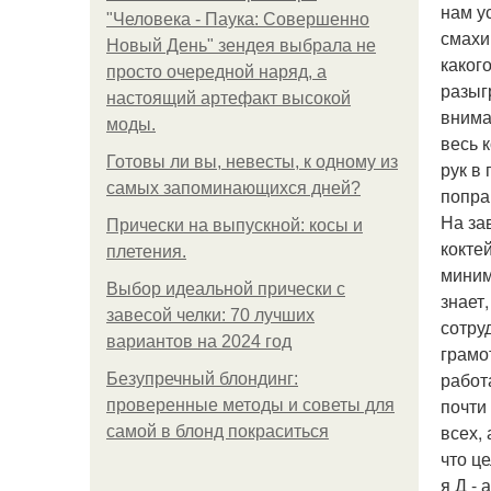
нам у
"Человека - Паука: Совершенно
смахи
Новый День" зендея выбрала не
каког
просто очередной наряд, а
разыг
настоящий артефакт высокой
внима
моды.
весь 
Готовы ли вы, невесты, к одному из
рук в
самых запоминающихся дней?
попра
На за
Прически на выпускной: косы и
кокте
плетения.
миним
Выбор идеальной прически с
знает
завесой челки: 70 лучших
сотру
вариантов на 2024 год
грамо
работ
Безупречный блондинг:
почти
проверенные методы и советы для
всех,
самой в блонд покраситься
что ц
я Д -