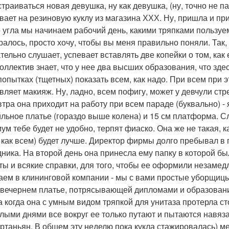
страиваться новая девушка, ну как девушка, (ну, точно не п
вает на резиновую куклу из магазина ХХХ. Ну, пришла и пр
о угла мы начинаем рабочий день, какими тряпками пользуе
ралось, просто хочу, чтобы вы меня правильно поняли. Так, 
тельно слушает, успевает вставлять две копейки о том, как 
коллектив знает, что у нее два высших образования, что зде
 попытках (тщетных) показать всем, как надо. При всем при 
вляет макияж. Ну, ладно, всем пофигу, может у девчули стр
втра она приходит на работу при всем параде (буквально) -
йльное платье (гораздо выше колена) и 15 см платформа. Сло
ум тебе будет не удобно, терпят фиаско. Она же не такая, к
, как всем) будет лучше. Директор фирмы долго пребывал в
дника. На второй день она принесла ему папку в которой б
ты и всякие справки, для того, чтобы ее оформили незамед
аем в клининговой компании - мы с вами простые уборщицы.
 вечернем платье, потрясывающей дипломами и образования
 а когда она с умным видом тряпкой для унитаза протерла ст
елыми днями все вокруг ее только путают и пытаются навязать
 артаньян. В общем эту неделю пока кукла стажировалась) 