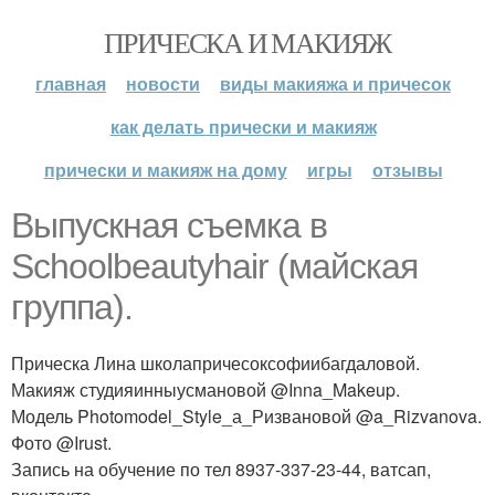
ПРИЧЕСКА И МАКИЯЖ
главная
новости
виды макияжа и причесок
как делать прически и макияж
прически и макияж на дому
игры
отзывы
Выпускная съемка в
Schoolbeautyhair (майская
группа).
Прическа Лина школапричесоксофиибагдаловой.
Макияж студияинныусмановой @Inna_Makeup.
Модель Photomodel_Style_а_Ризвановой @a_Rizvanova.
Фото @Irust.
Запись на обучение по тел 8937-337-23-44, ватсап,