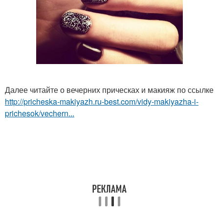
Далее читайте о вечерних прическах и макияж по ссылке
http://pricheska-makiyazh.ru-best.com/vidy-makiyazha-i-
prichesok/vechern...