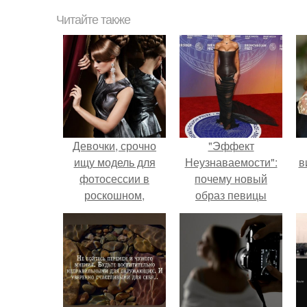
Читайте также
Девочки, срочно
"Эффект
ищу модель для
Неузнаваемости":
в
фотосессии в
почему новый
роскошном,
образ певицы
элегантном,
вызвал споры о
классическом стиле
гранях
(примерно как на
возможного?
фото.