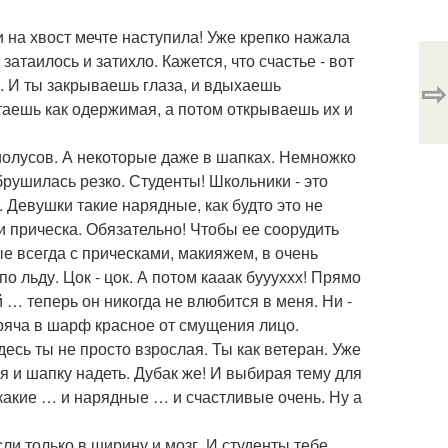
и на хвост мечте наступила! Уже крепко нажала
атаилось и затихло. Кажется, что счастье - вот
⇨
т. И ты закрываешь глаза, и вдыхаешь
таешь как одержимая, а потом открываешь их и
диолусов. А некоторые даже в шапках. Немножко
брушилась резко. Студенты! Школьники - это
. Девушки такие нарядные, как будто это не
 и прическа. Обязательно! Чтобы ее соорудить
ые всегда с прическами, макияжем, в очень
по льду. Цок - цок. А потом кааак буууххх! Прямо
 … теперь он никогда не влюбится в меня. Ни -
 Пряча в шарф красное от смущения лицо.
десь ты не просто взрослая. Ты как ветеран. Уже
ся и шапку надеть. Дубак же! И выбирая тему для
 какие … и нарядные … и счастливые очень. Ну а
ли только в ширину и мозг. И студенты тебе