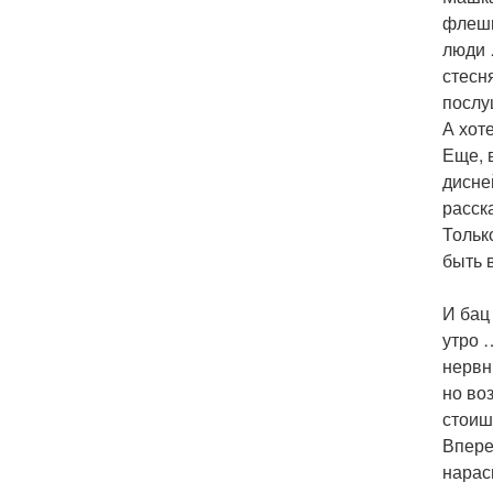
флешм
люди 
стесн
послу
А хот
Еще, в
дисне
расск
Тольк
быть 
И бац
утро 
нервн
но во
стоиш
Впере
нарас