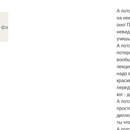
А пот
на не
⇦
оно! 
невид
учишь
А пот
потер
вообщ
лекци
надо 
красив
перед
ког -
А пот
прост
дипло
ты чт
А пот