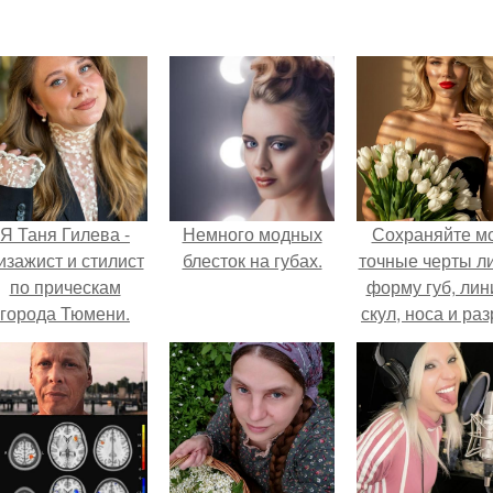
Я Таня Гилева -
Немного модных
Сохраняйте м
изажист и стилист
блесток на губах.
точные черты ли
по прическам
форму губ, ли
города Тюмени.
скул, носа и раз
глаз.