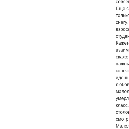
совсе
Еще с
тольк
снегу.
взрос
студе
Кажет
взаим
скаже
важны
конеч
идешь
любов
малол
умерл
класс
столо
смотр
Малол