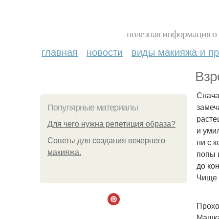
полезная информация о 
главная
новости
виды макияжа и пр
Взр
Снача
замеч
Популярные материалы
расте
Для чего нужна репетиция образа?
и умил
Советы для создания вечернего
ни с 
макияжа.
попы и
до ко
Чище 
Прохо
Машка