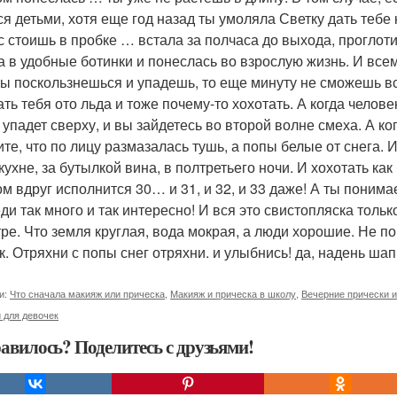
ся детьми, хотя еще год назад ты умоляла Светку дать тебе 
с стоишь в пробке … встала за полчаса до выхода, проглот
а в удобные ботинки и понеслась во взрослую жизнь. И всем 
ты поскользнешься и упадешь, то еще минуту не сможешь вс
ать тебя ото льда и тоже почему-то хохотать. А когда челов
 упадет сверху, и вы зайдетесь во второй волне смеха. А ког
ите, что по лицу размазалась тушь, а попы белые от снега. 
 кухне, за бутылкой вина, в полтретьего ночи. И хохотать ка
ом вдруг исполнится 30… и 31, и 32, и 33 даже! А ты понима
и так много и так интересно! И вся это свистопляска только
тре. Что земля круглая, вода мокрая, а люди хорошие. Не по
к. Отряхни с попы снег отряхни. и улыбнись! да, надень шап
и:
Что сначала макияж или прическа
,
Макияж и прическа в школу
,
Вечерние прически 
 для девочек
авилось? Поделитесь с друзьями!