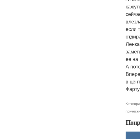
кажут
сейча
влезл
если 
отдир
Ленка
замет
ее на
А пот
Вперед
в цен
Фарту
Категори
прически
Понр