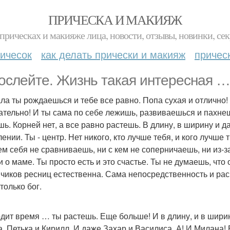
ПРИЧЕСКА И МАКИЯЖ
прическах и макияже лица, новости, отзывы, новинки, сек
ичесок
как делать прически и макияж
причес
ослейте. Жизнь такая интересная …
ла ты рождаешься и тебе все равно. Попа сухая и отлично
ательно! И ты сама по себе лежишь, развиваешься и пахне
шь. Корней нет, а все равно растешь. В длину, в ширину и 
ении. Ты - центр. Нет никого, кто лучше тебя, и кого лучше 
кем себя не сравниваешь, ни с кем не соперничаешь, ни из-з
 о маме. Ты просто есть и это счастье. Ты не думаешь, что 
нчиков ресниц естественна. Сама непосредственность и рас
только бог.
дит время … ты растешь. Еще больше! И в длину, и в ширину
, Петька и Кирилл. И даже Захар и Василиса. А! И Милана! 