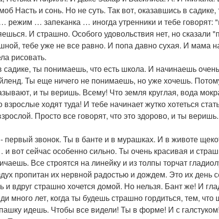
об Насть и сонь. Но не суть. Так вот, оказавшись в садике,
… режим … запеканка … иногда утренники и тебе говорят: 
яешься. И страшно. Особого удовольствия нет, но сказали "
шной, тебе уже не все равно. И попа давно сухая. И мама 
ела рисовать.
 садике, ты понимаешь, что есть школа. И начинаешь очень -
йленд. Ты еще ничего не понимаешь, но уже хочешь. Потом
азывают, и ты веришь. Всему! Что земля круглая, вода мокр
о взрослые ходят туда! И тебе начинает жутко хотеться стат
взрослой. Просто все говорят, что это здорово, и ты веришь.
 - первый звонок. Ты в банте и в мурашках. И в животе щек
… и вот сейчас особенно сильно. Ты очень красивая и стра
ичаешь. Все строятся на линейку и из толпы торчат гладио
здух пропитан их нервной радостью и дождем. Это их день с
ь и вдруг страшно хочется домой. Но нельзя. Бант же! И гл
ди много лет, когда ты будешь страшно гордиться, тем, что 
пашку идешь. Чтобы все видели! Ты в форме! И с галстуком