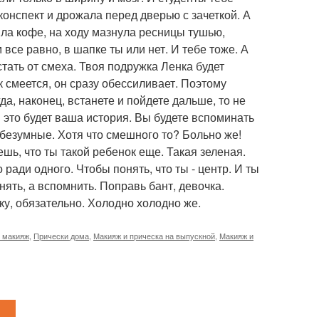
конспект и дрожала перед дверью с зачеткой. А
ила кофе, на ходу мазнула ресницы тушью,
все равно, в шапке ты или нет. И тебе тоже. А
тать от смеха. Твоя подружка Ленка будет
ек смеется, он сразу обессиливает. Поэтому
да, наконец, встанете и пойдете дальше, то не
И это будет ваша история. Вы будете вспоминать
к безумные. Хотя что смешного то? Больно же!
ешь, что ты такой ребенок еще. Такая зеленая.
 ради одного. Чтобы понять, что ты - центр. И ты
нять, а вспомнить. Поправь бант, девочка.
ку, обязательно. Холодно холодно же.
и макияж
,
Прически дома
,
Макияж и прическа на выпускной
,
Макияж и