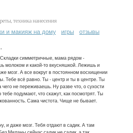
реты, техника нанесения
ки и макияж на дому
игры
отзывы
.
! Складки симметричные, мама рядом -
шь молоком и какой-то вкусняшкой. Лежишь и
даже мозг. А все вокруг в постоянном восхищении
ты. Тебе всё равно. Ты - центр и ты в центре. Ты
а чего не переживаешь. Ну разве что, о сухости
о тебе подумают, что скажут, как посмотрят. Ты
кованность. Сама чистота. Чище не бывает.
, и даже мозг. Тебя отдают в садик. А там
Без Миланы сейчас садик не садик, а так …