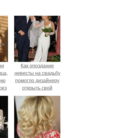
ои
Как опоздание
ца,
невесты на свадьбу
нию
помогло дизайнеру
рез
открыть свой
бренд.