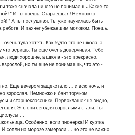
 ты тоже сначала ничего не понимаешь. Какие-то
"пой! " И ты поешь. Стараешься! Немножко
пой! " А ты послушная. Ты уже научилась быть
на работе. И пахнет убежавшим молоком. Поешь.
 очень туда хотеть! Как будто это не школа, а
у что веришь. Ты еще очень доверчивая. Тебе
ая, люди хорошие, а школа - это прекрасно.
ь взрослой, но ты еще не понимаешь, что это -
отно. Еще вечером защекотало … и всю ночь, и
шно взрослая. Немножко и бант торчком
лусы и старшеклассники. Первоклашек не видно,
егодня. Это они сегодня взрослыми стали. Ты
адиолусы ….
школьница. Особенно, если пионерка! И куртка
! И сопли на морозе замерзли … но это не важно