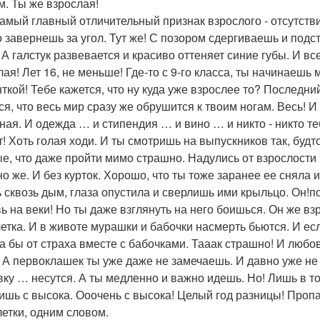
м. Ты же взрослая!
амый главный отличительный признак взрослого - отсутстви
о завернешь за угол. Тут же! С позором сдергиваешь и под
 А галстук развевается и красиво оттеняет синие губы. И вс
лая! Лет 16, не меньше! Где-то с 9-го класса, ты начинаешь
нткой! Тебе кажется, что ну куда уже взрослее то? Последни
ся, что весь мир сразу же обрушится к твоим ногам. Весь! И
ная. И одежда … и стипендия … и вино … и никто - никто те
т! Хоть голая ходи. И ты смотришь на выпускников так, будто
е, что даже пройти мимо страшно. Надулись от взрослости 
но же. И без курток. Хорошо, что ты тоже заранее ее сняла
 сквозь дым, глаза опустила и сверлишь ими крыльцо. Он!по
ь на веки! Но ты даже взглянуть на него боишься. Он же вз
етка. И в животе мурашки и бабочки насмерть бьются. И есл
а бы от страха вместе с бабочками. Тааак страшно! И любов
. А первоклашек ты уже даже не замечаешь. И давно уже не
вку … несутся. А ты медленно и важно идешь. Но! Лишь в том
ишь с высока. Ооочень с высока! Целый год разницы! Пропас
етки, одним словом.