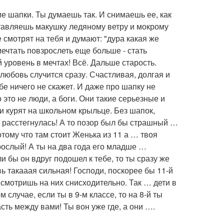
е шапки. Ты думаешь так. И снимаешь ее, как
ставляешь макушку ледяному ветру и мокрому
е смотрят на тебя и думают: "дура какая же
 мечтать повзрослеть еще больше - стать
й уровень в мечтах! Всё. Дальше старость.
 любовь случится сразу. Счастливая, долгая и
бе ничего не скажет. И даже про шапку не
 это не люди, а боги. Они такие серьезные и
и курят на школьном крыльце. Без шапок,
 и расстегнулась! А то позор был бы страшный …
тому что там стоит Женька из 11 а … твоя
рослый! А ты на два года его младше …
и бы он вдруг подошел к тебе, то ты сразу же
ь такааая сильная! Господи, поскорее бы 11-й
 смотришь на них снисходительно. Так … дети в
 случае, если ты в 9-м классе, то на 8-й ты
ть между вами! Ты вон уже где, а они ….