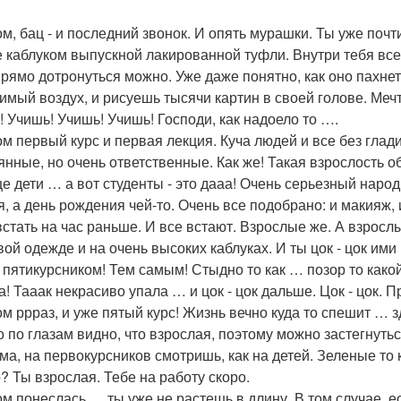
ом, бац - и последний звонок. И опять мурашки. Ты уже почт
е каблуком выпускной лакированной туфли. Внутри тебя все з
Прямо дотронуться можно. Уже даже понятно, как оно пахне
имый воздух, и рисуешь тысячи картин в своей голове. Меч
! Учишь! Учишь! Учишь! Господи, как надоело то ….
ом первый курс и первая лекция. Куча людей и все без гла
янные, но очень ответственные. Как же! Такая взрослость о
е дети … а вот студенты - это дааа! Очень серьезный народ
я, а день рождения чей-то. Очень все подобрано: и макияж,
встать на час раньше. И все встают. Взрослые же. А взросл
ой одежде и на очень высоких каблуках. И ты цок - цок ими 
 пятикурсником! Тем самым! Стыдно то как … позор то какой
 да! Тааак некрасиво упала … и цок - цок дальше. Цок - цок.
ом ррраз, и уже пятый курс! Жизнь вечно куда то спешит … з
о по глазам видно, что взрослая, поэтому можно застегнуть
ма, на первокурсников смотришь, как на детей. Зеленые то
о? Ты взрослая. Тебе на работу скоро.
ом понеслась … ты уже не растешь в длину. В том случае, ес