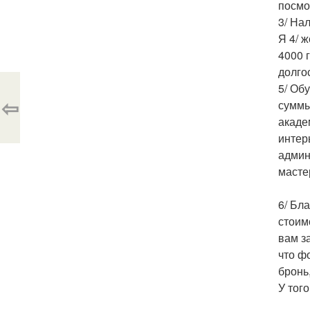
посмо
3/ На
Я 4/ 
4000 
долго
5/ Об
⇦
суммы
акаде
интер
админ
масте
6/ Бл
стоим
вам з
что ф
бронь
У тог