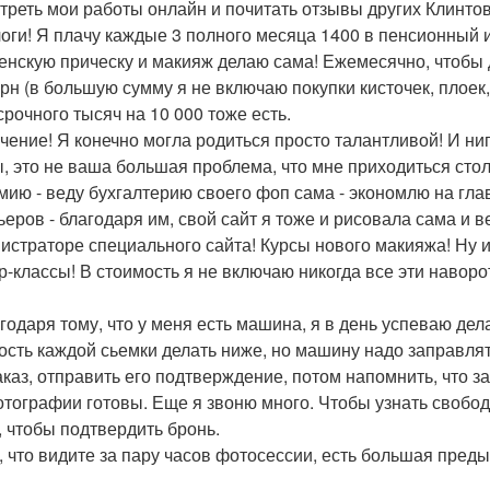
треть мои работы онлайн и почитать отзывы других Клинтов 
логи! Я плачу каждые 3 полного месяца 1400 в пенсионный и
женскую прическу и макияж делаю сама! Ежемесячно, чтобы 
грн (в большую сумму я не включаю покупки кисточек, плоек, 
срочного тысяч на 10 000 тоже есть.
учение! Я конечно могла родиться просто талантливой! И ниг
, это не ваша большая проблема, что мне приходиться стол
мию - веду бухгалтерию своего фоп сама - экономлю на гла
ьеров - благодаря им, свой сайт я тоже и рисовала сама и 
истраторе специального сайта! Курсы нового макияжа! Ну 
р-классы! В стоимость я не включаю никогда все эти наворо
агодаря тому, что у меня есть машина, я в день успеваю де
ость каждой сьемки делать ниже, но машину надо заправля
аказ, отправить его подтверждение, потом напомнить, что з
отографии готовы. Еще я звоню много. Чтобы узнать свобод
, чтобы подтвердить бронь.
о, что видите за пару часов фотосессии, есть большая пред