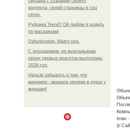
связана с создание своего
контента, своей страницы в соц
сетях.
Рубрика Trend? Ой люблю я ходить
по магазинам!
Dafunkystyle. Matrix neo.
С опозданием, но выкладываю
своих первых красоток выпускниц
2026 год.
Нельзя забывать о том, что
маникюр - мощное оружие в руках у
женщин!
Объект
Объект
После
Компь
Imac -
2/ Са