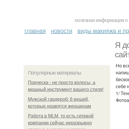
полезная информация о 
главная
новости
виды макияжа и пр
Я д
сай
Но вс
напиш
Популярные материалы
беско
Прическа - не просто волосы, а
себе 
мощный инструмент вашего стиля!
1/ Те
Мужской гардероб: 6 вещей,
Фотоа
которые нравятся женщинам
Работа в MLM, то есть сетевой
компании сейчас неразрывно