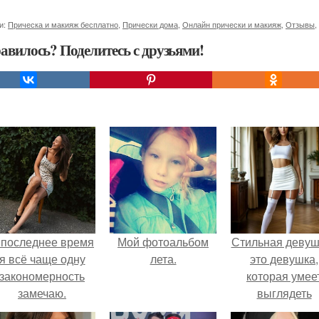
и:
Прическа и макияж бесплатно
,
Прически дома
,
Онлайн прически и макияж
,
Отзывы
,
авилось? Поделитесь с друзьями!
 последнее время
Мой фотоальбом
Стильная девуш
я всё чаще одну
лета.
это девушка,
закономерность
которая умее
замечаю.
выглядеть
привлекательн