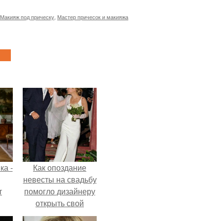
Макияж под прическу
,
Мастер причесок и макияжа
ка -
Как опоздание
невесты на свадьбу
т
помогло дизайнеру
открыть свой
о и
бренд.