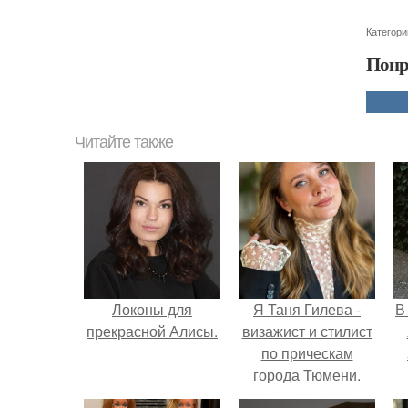
Категори
Понр
Читайте также
Локоны для
Я Таня Гилева -
В
прекрасной Алисы.
визажист и стилист
по прическам
города Тюмени.