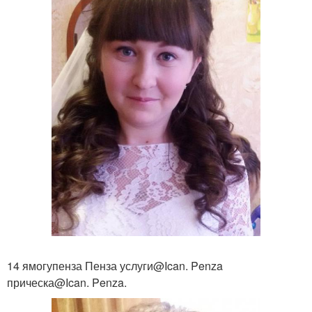
14 ямогупенза Пенза услуги@Ican. Penza
прическа@Ican. Penza.