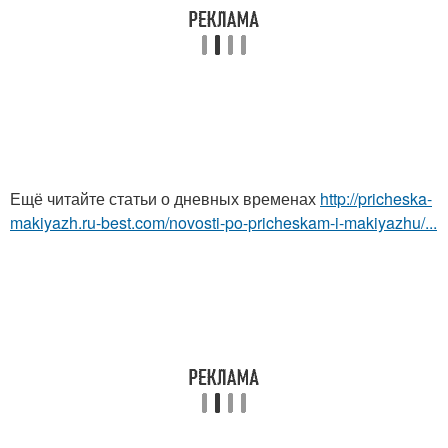
Ещё читайте статьи о дневных временах
http://pricheska-
makiyazh.ru-best.com/novosti-po-pricheskam-i-makiyazhu/...