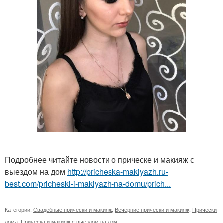
Подробнее читайте новости о прическе и макияж с
выездом на дом
http://pricheska-makiyazh.ru-
best.com/pricheski-i-makiyazh-na-domu/prich...
Категории:
Свадебные прически и макияж
,
Вечерние прически и макияж
,
Прически
дома
,
Прическа и макияж с выездом на дом