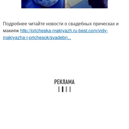
Подробнее читайте новости о свадебных прическах и
макияж
http://pricheska-makiyazh.ru-best.com/vidy-
makiyazha-i-prichesok/svadebn...