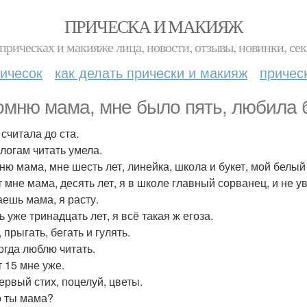
ПРИЧЕСКА И МАКИЯЖ
прическах и макияже лица, новости, отзывы, новинки, сек
ичесок
как делать прически и макияж
причес
омню мама, мне было пять, любила б
считала до ста.
слогам читать умела.
ню мама, мне шесть лет, линейка, школа и букет, мой белый
т мне мама, десять лет, я в школе главный сорванец, и не у
аешь мама, я расту.
 уже тринадцать лет, я всё такая ж егоза.
 прыгать, бегать и гулять.
огда люблю читать.
т 15 мне уже.
ервый стих, поцелуй, цветы.
о ты мама?