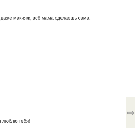
 даже макияж, всё мама сделаешь сама.
⇨
я люблю тебя!