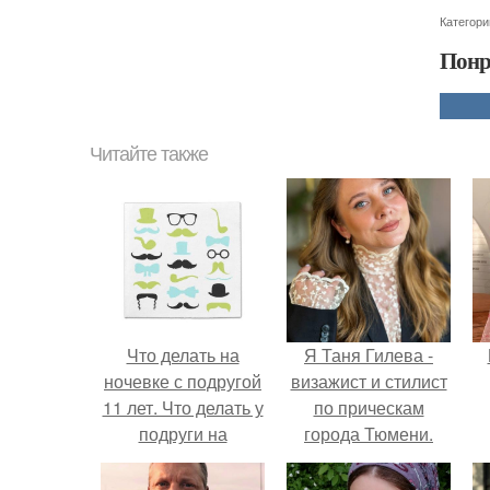
Категори
Понр
Читайте также
Что делать на
Я Таня Гилева -
ночевке с подругой
визажист и стилист
11 лет. Что делать у
по прическам
подруги на
города Тюмени.
ночёвке?