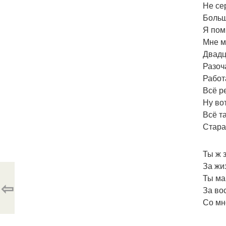
Не се
Больш
Я пом
Мне м
Двадц
Разоч
Работа
Всё р
Ну во
Всё т
Стара
Ты ж 
За жи
Ты ма
⇦
За во
Со мн