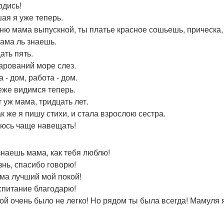
рдись!
ая я уже теперь.
ню мама выпускной, ты платье красное сошьешь, прическа,
ама ль знаешь.
ать пять.
арований море слез.
 - дом, работа - дом.
еже видимся теперь.
т уж мама, тридцать лет.
ак же я пишу стихи, и стала взрослою сестра.
юсь чаще навещать!
знаешь мама, как тебя люблю!
знь, спасибо говорю!
ма лучший мой покой!
спитание благодарю!
ой очень было не легко! Но рядом ты была всегда! Мамуля 