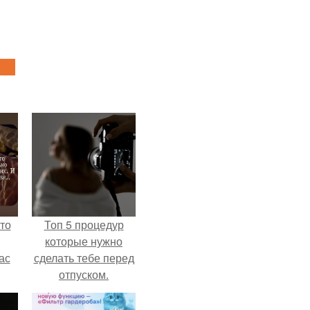
то
Топ 5 процедур
которые нужно
ас
сделать тебе перед
отпуском.
ние
а,