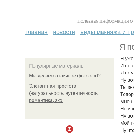
полезная информация о 
главная
новости
виды макияжа и пр
Я п
Я уже 
И по 
Популярные материалы
Я пом
Мы делаем отличное фотоtehd?
Ну во
Элегантная простота
Ты зн
(натуральность, аутентичность,
Теперь
романтика, эко.
Мне б,
Но ин
Ну во
Мой п
Ну чт