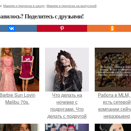
и:
Макияж и прическа в школу
,
Макияж и прическа на выпускной
авилось? Поделитесь с друзьями!
Barbie Sun Lovin
Что делать на
Работа в MLM, 
Malibu 70s.
ночевке с
есть сетевой
подругами. Что
компании сейч
делать с подругой
неразрывно
на НОЧЁВКЕ
связана с созда
своего контент