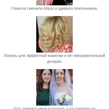
Глюкоза сменила образ и удивила поклонников.
Локоны для эффектной мамочки и её обворожительной
дочурки.
Щас приедут меня выкупать а тут очередь на