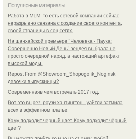
Популярные материалы
Работа в MLM, то есть сетевой компании сейчас
неразрывно связана с создание своего контента,
своей страницы в соц сетях.
На шанхайской премьере "Человека - Паука:
Совершенно Новый День" зендея выбрала не
просто очередной наряд, а настоящий артефакт
высокой моды.
Repost From @Showroom_Shopogolik_Noginsk
девочки выпускницы?
Современнаяв чем встречать 2017 год.
Вот это вырез: роузи хантингтон - уайтли затмила
всех в эффектном платьe.
Кому подходит черный цвет. Кому подходит чёрный
цвет?
Вы можете прийти ко мне на съемку, любой.