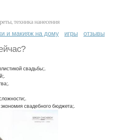
реты, техника нанесения
ки и макияж на дому
игры
отзывы
ейчас?
илистикой свадьбы;.
;.
ва;.
сложности;.
 экономия свадебного бюджета;.