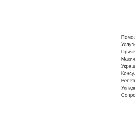
Помощ
Услуги
Приче
Макия
Украш
Консу
Репет
Уклад
Сопро