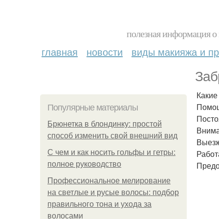
полезная информация о 
главная
новости
виды макияжа и пр
Заб
Какие
Помощ
Популярные материалы
Посто
Брюнетка в блондинку: простой
Внима
способ изменить свой внешний вид
Выезж
С чем и как носить гольфы и гетры:
Работ
полное руководство
Предо
Профессиональное мелирование
на светлые и русые волосы: подбор
правильного тона и ухода за
волосами