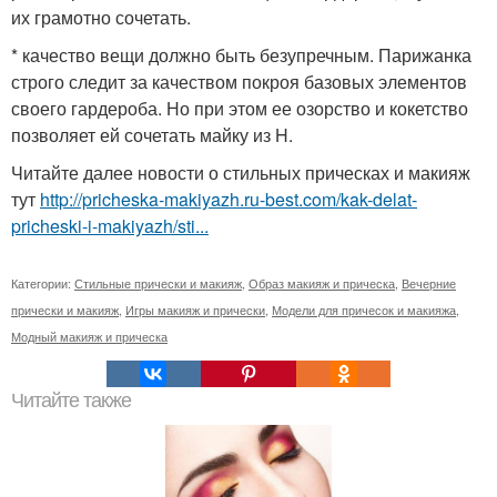
их грамотно сочетать.
* качество вещи должно быть безупречным. Парижанка
строго следит за качеством покроя базовых элементов
своего гардероба. Но при этом ее озорство и кокетство
позволяет ей сочетать майку из H.
Читайте далее новости о стильных прическах и макияж
тут
http://pricheska-makiyazh.ru-best.com/kak-delat-
pricheski-i-makiyazh/sti...
Категории:
Стильные прически и макияж
,
Образ макияж и прическа
,
Вечерние
прически и макияж
,
Игры макияж и прически
,
Модели для причесок и макияжа
,
Модный макияж и прическа
Читайте также