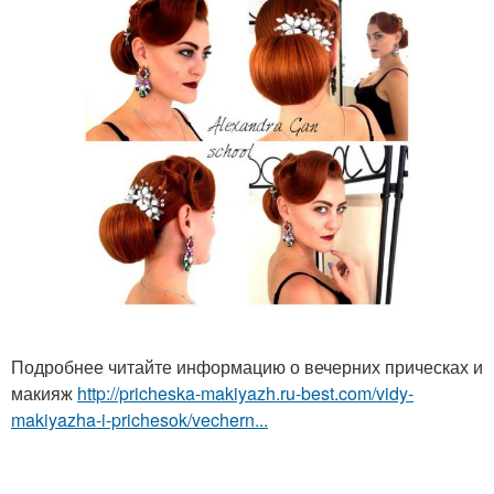
Подробнее читайте информацию о вечерних прическах и
макияж
http://pricheska-makiyazh.ru-best.com/vidy-
makiyazha-i-prichesok/vechern...