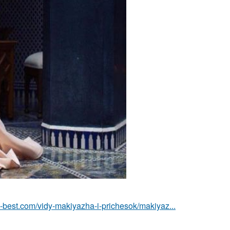
u-best.com/vidy-makiyazha-i-prichesok/makiyaz...