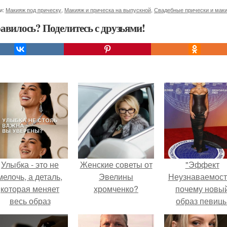
и:
Макияж под прическу
,
Макияж и прическа на выпускной
,
Свадебные прически и мак
авилось? Поделитесь с друзьями!
Улыбка - это не
Женские советы от
"Эффект
мелочь, а деталь,
Эвелины
Неузнаваемост
которая меняет
хромченко?
почему новы
весь образ
образ певиц
человека.
вызвал споры
гранях