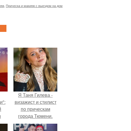
ияж
,
Прическа и макияж с выездом на дом
Я Таня Гилева -
и":
визажист и стилист
й
по прическам
ы
города Тюмени.
 о