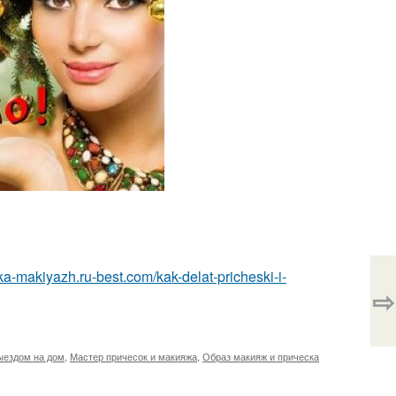
ska-makiyazh.ru-best.com/kak-delat-pricheski-i-
⇨
ыездом на дом
,
Мастер причесок и макияжа
,
Образ макияж и прическа