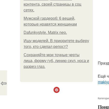
контента, своей страницы в соц
сетях.
Мужской гардероб: 6 вещей,
которые нравятся женщинам
Dafunkystyle. Matrix neo.
Ищу моделей. В приоритете выберу
того, кто сделал репост?
Сохраняйте мои точные черты
лица, форму губ, линию скул, носа и
Празд
разрез глаз.
Ещё ч
⇦
makiya
Категори
Понр