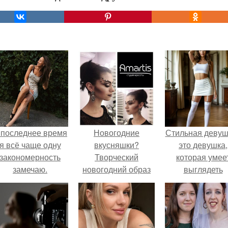
 последнее время
Новогодние
Стильная девуш
я всё чаще одну
вкусняшки?
это девушка,
закономерность
Творческий
которая умее
замечаю.
новогодний образ
выглядеть
для фотосессии?
привлекательн
элегантно в лю
ситуации.