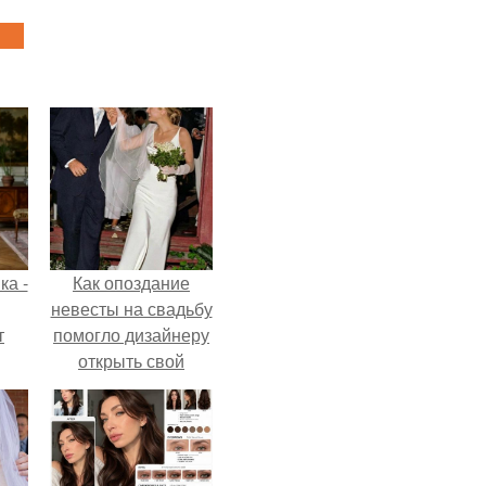
ка -
Как опоздание
невесты на свадьбу
т
помогло дизайнеру
открыть свой
о и
бренд.
бои