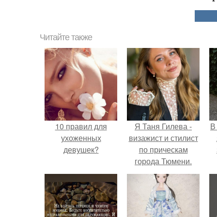
Читайте также
10 правил для
Я Таня Гилева -
В
ухоженных
визажист и стилист
девушек?
по прическам
города Тюмени.