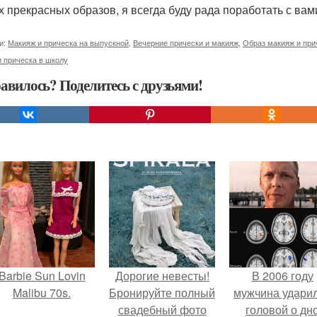
их прекрасных образов, я всегда буду рада поработать с вам
и:
Макияж и прическа на выпускной
,
Вечерние прически и макияж
,
Образ макияж и при
 прическа в школу
авилось? Поделитесь с друзьями!
Barbie Sun Lovin
Дорогие невесты!
В 2006 году
Malibu 70s.
Бронируйте полный
мужчина удари
свадебный фото
головой о дн