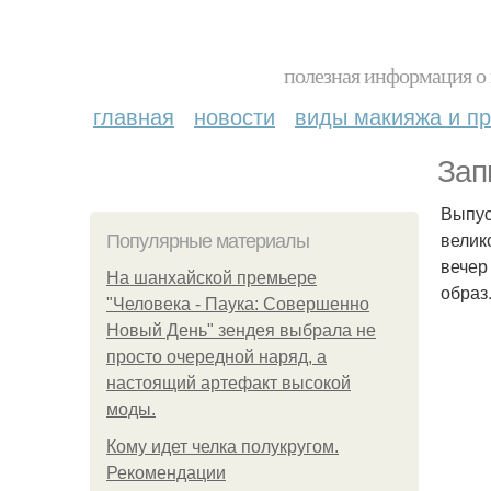
полезная информация о 
главная
новости
виды макияжа и пр
Зап
Выпус
велик
Популярные материалы
вечер
На шанхайской премьере
образ
"Человека - Паука: Совершенно
Новый День" зендея выбрала не
просто очередной наряд, а
настоящий артефакт высокой
моды.
Кому идет челка полукругом.
Рекомендации