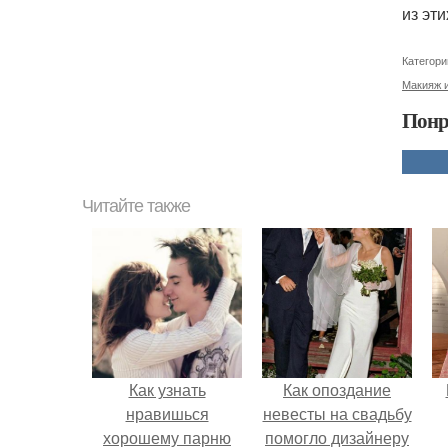
из эт
Категори
Макияж и
Понр
Читайте также
Как узнать
Как опоздание
нравишься
невесты на свадьбу
хорошему парню
помогло дизайнеру