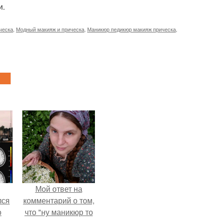
и.
ческа
,
Модный макияж и прическа
,
Маникюр педикюр макияж прическа
,
Мой ответ на
лся
комментарий о том,
о
что "ну маникюр то