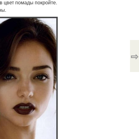
 в цвет помады покройте.
ны.
⇨