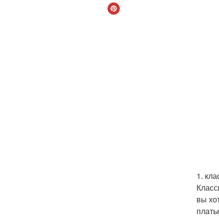
1. кла
Класс
вы хо
платье