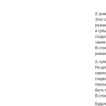
2. ро
Этот 
розов
и губ
созда
таким
В сто
роман
3. су
Ни дл
смело
гладк
плать
быть 
В сто
Будьт