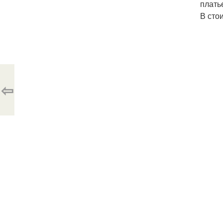
плать
В сто
⇦