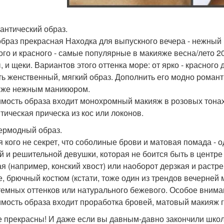
мантический образ.
образ прекрасная Находка для выпускного вечера - нежный
ого и красного - самые популярные в макияже весна/лето 2
ы, и щеки. Вариантов этого оттенка море: от ярко - красног
ть женственный, мягкий образ. Дополнить его модно роман
 же нежным маникюром.
имость образа входит монохромный макияж в розовых тона
тическая прическа из кос или локонов.
пермодный образ.
я кого не секрет, что соболиные брови и матовая помада - о
й и решительной девушки, которая не боится быть в центре
ая (например, конский хвост) или наоборот дерзкая и растре
е, брючный костюм (кстати, тоже один из трендов вечерней 
темных оттенков или натурального бежевого. Особое внима
имость образа входит проработка бровей, матовый макияж гу
е прекрасны! И даже если вы давным-давно закончили школу