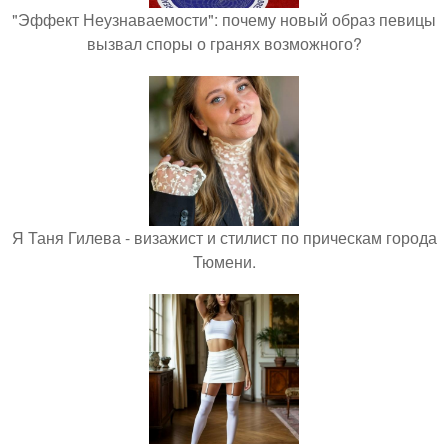
"Эффект Неузнаваемости": почему новый образ певицы
вызвал споры о гранях возможного?
Я Таня Гилева - визажист и стилист по прическам города
Тюмени.