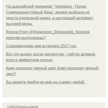
На шанхайской премьере "Человека - Паука:
Совершенно Новый День" зендея выбрала не
просто очередной наряд, а настоящий артефакт
высокой моды.
Repost From @Showroom_Shopogolik_Noginsk
девочки выпускницы?
Современнаяв чем встречать 2017 год.
Вот это вырез: роузи хантингтон - уайтли затмила
всех в эффектном платьe.
Кому подходит черный цвет. Кому подходит чёрный
цвет?
Вы можете прийти ко мне на съемку, любой.
© 2026 Прическа и макияж