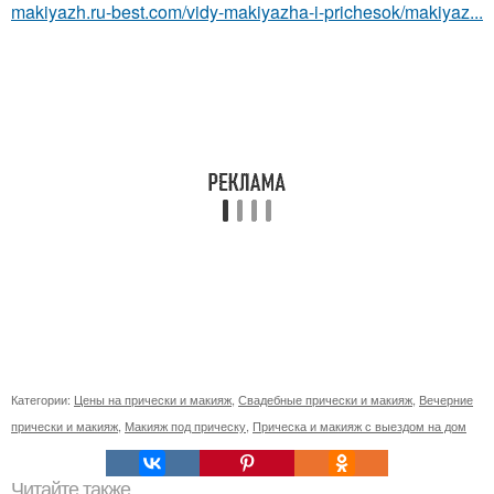
makiyazh.ru-best.com/vidy-makiyazha-i-prichesok/makiyaz...
Категории:
Цены на прически и макияж
,
Свадебные прически и макияж
,
Вечерние
прически и макияж
,
Макияж под прическу
,
Прическа и макияж с выездом на дом
Читайте также