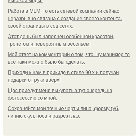
высокой моды.
Работа в MLM, то есть сетевой компании сейчас
неразрывно связана с создание своего контента,
своей страницы в соц сетях.
Этот день был наполнен особенной красотой,
трепетом и невероятным весельем!
Мой ответ на комментарий о том, что "ну маникюр то
всё таки можно было бы сделать.
Приходи к нам в прикиде в стиле 90 х и получай
подарки от руки вверх!
Щас приедут меня выкупать а тут очередь на
фотосессию со мной.
Сохраняйте мои точные черты лица, форму губ,
линию скул, носа и разрез глаз.