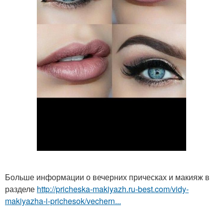
Больше информации о вечерних прическах и макияж в
разделе
http://pricheska-makiyazh.ru-best.com/vidy-
makiyazha-i-prichesok/vechern...