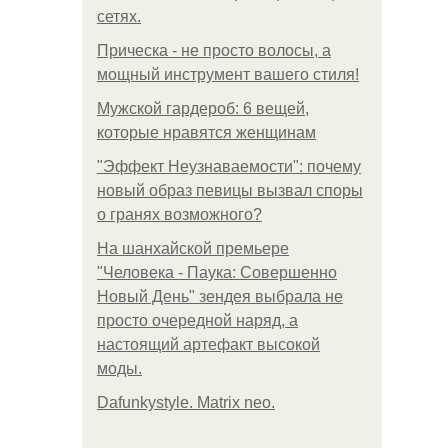
сетях.
Прическа - не просто волосы, а
мощный инструмент вашего стиля!
Мужской гардероб: 6 вещей,
которые нравятся женщинам
"Эффект Неузнаваемости": почему
новый образ певицы вызвал споры
о гранях возможного?
На шанхайской премьере
"Человека - Паука: Совершенно
Новый День" зендея выбрала не
просто очередной наряд, а
настоящий артефакт высокой
моды.
Dafunkystyle. Matrix neo.