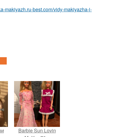
ska-makiyazh.ru-best.com/vidy-makiyazha-i-
ои
Barbie Sun Lovin