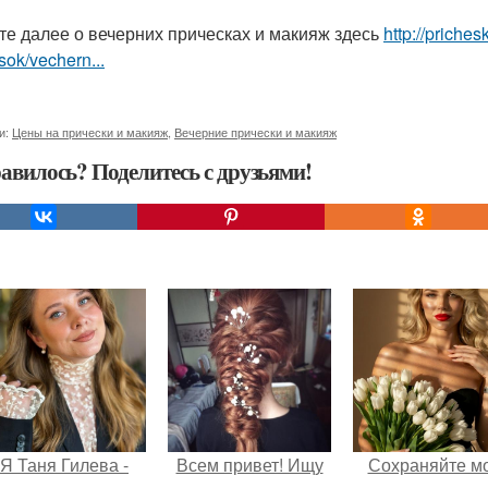
те далее о вечерних прическах и макияж здесь
http://priche
sok/vechern...
и:
Цены на прически и макияж
,
Вечерние прически и макияж
авилось? Поделитесь с друзьями!
Я Таня Гилева -
Всем привет! Ищу
Сохраняйте м