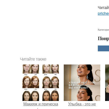
Читай
priche
Категори
Понр
Читайте также
Макияж и прическа
Улыбка - это не